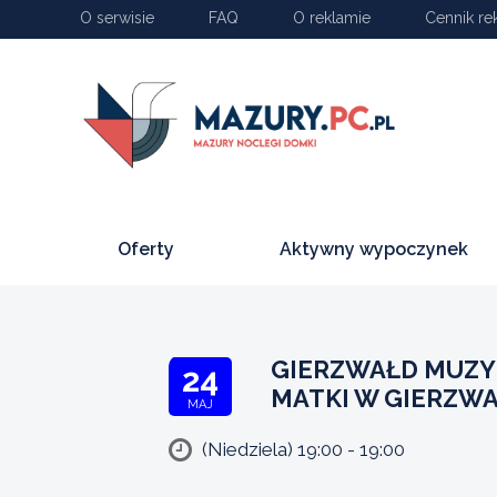
O serwisie
FAQ
O reklamie
Cennik re
Oferty
Aktywny wypoczynek
GIERZWAŁD MUZYK
24
MATKI W GIERZWA
MAJ
(Niedziela) 19:00 - 19:00