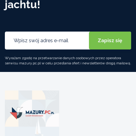
jachtu!
Wyrażam zgodę na przetwarzanie danych osobowych przez operatora
serwisu mazury.pc.pl w celu przesłania ofert i newsletterów drogą mailową.