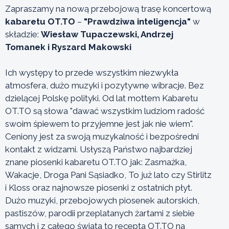
Zapraszamy na nową przebojową trasę koncertową
kabaretu OT.TO
–
"Prawdziwa inteligencja"
w
składzie:
Wiesław Tupaczewski, Andrzej
Tomanek i Ryszard Makowski
Ich występy to przede wszystkim niezwykła
atmosfera, dużo muzyki i pozytywne wibracje. Bez
dzielącej Polskę polityki. Od lat mottem Kabaretu
OT.TO są słowa "dawać wszystkim ludziom radość
swoim śpiewem to przyjemne jest jak nie wiem".
Ceniony jest za swoją muzykalność i bezpośredni
kontakt z widzami. Usłyszą Państwo najbardziej
znane piosenki kabaretu OT.TO jak: Zasmażka,
Wakacje, Droga Pani Sąsiadko, To już lato czy Stirlitz
i Kloss oraz najnowsze piosenki z ostatnich płyt.
Dużo muzyki, przebojowych piosenek autorskich,
pastiszów, parodii przeplatanych żartami z siebie
samych i z całego świata to recepta OT.TO na