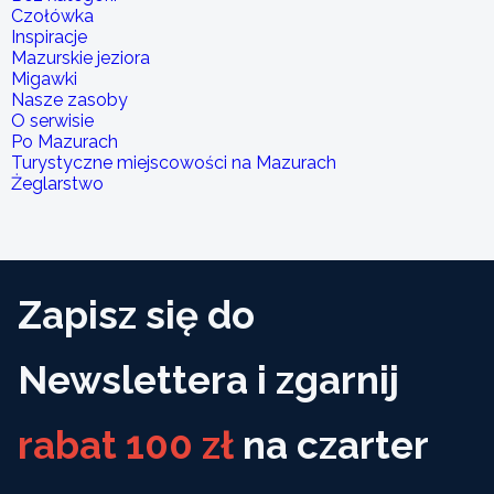
Czołówka
Inspiracje
Mazurskie jeziora
Migawki
Nasze zasoby
O serwisie
Po Mazurach
Turystyczne miejscowości na Mazurach
Żeglarstwo
Zapisz się do
Newslettera i zgarnij
rabat 100 zł
na czarter