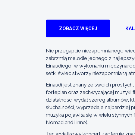
ZOBACZ WIĘCEJ
KA
Nie przegapcie niezapomnianego wiec
zabrzmią melodie jednego z najlepszy
Einaudiego, w wykonaniu międzynarodo
setki świec stworzy niezapomnianą at
Einaudi jest znany ze swoich prostych,
fortepian oraz zachwycającej muzyki fi
działalności wydał szereg albumów, kt
słuchalności, wyprzedaje najbardziej 
muzyka pojawiła się w wielu słynnych f
Nomadland i inne).
Ten wyjątkowy koncert zaoferuje znac