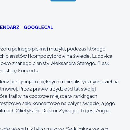
LENDARZ
GOOGLECAL
zoru pełnego pięknej muzyki, podczas którego
ch pianistów i kompozytorów na świecie, Ludovica
wo znanego pianisty, Aleksandra Starego. Blask
mosferę koncertu.
 lecz przejmująco pięknych minimalistycznych dzieł na
lmowej. Przez prawie trzydzieści lat swojej
óre trafiły na czołowe miejsca w rankingach
prestiżowe sale koncertowe na całym świecie, a jego
ilmach (Nietykalni, Doktor Żywago, To jest Anglia,
znie więcej niż tylko muzykę. Setki migoczących