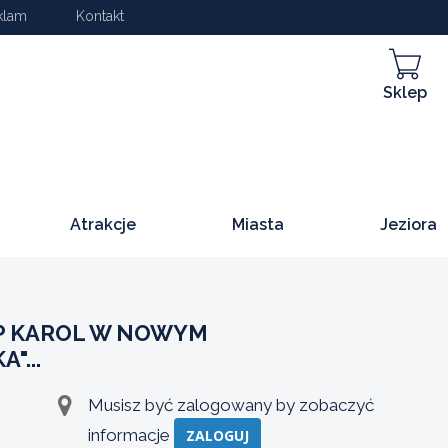
klam
Kontakt
Sklep
Atrakcje
Miasta
Jeziora
P KAROL W NOWYM
"...
Musisz być zalogowany by zobaczyć
informacje
ZALOGUJ