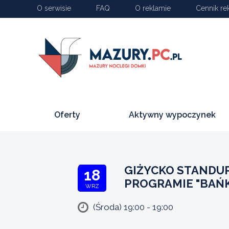
O serwisie
FAQ
O reklamie
Cennik re
Oferty
Aktywny wypoczynek
GIŻYCKO STANDU
18
PROGRAMIE "BAŃKA
WRZ
(Środa) 19:00 - 19:00