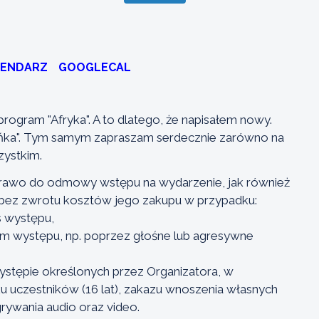
LENDARZ
GOOGLECAL
program "Afryka". A to dlatego, że napisałem nowy.
Bańka". Tym samym zapraszam serdecznie zarówno na
zystkim.
prawo do odmowy wstępu na wydarzenie, jak również
 bez zwrotu kosztów jego zakupu w przypadku:
 występu,
om występu, np. poprzez głośne lub agresywne
ystępie określonych przez Organizatora, w
u uczestników (16 lat), zakazu wnoszenia własnych
ywania audio oraz video.