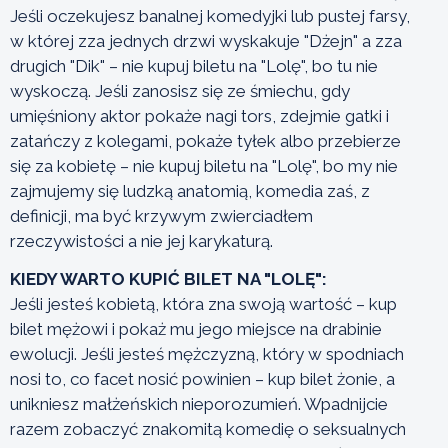
Jeśli oczekujesz banalnej komedyjki lub pustej farsy,
w której zza jednych drzwi wyskakuje "Dżejn" a zza
drugich "Dik" – nie kupuj biletu na "Lolę", bo tu nie
wyskoczą. Jeśli zanosisz się ze śmiechu, gdy
umięśniony aktor pokaże nagi tors, zdejmie gatki i
zatańczy z kolegami, pokaże tyłek albo przebierze
się za kobietę – nie kupuj biletu na "Lolę", bo my nie
zajmujemy się ludzką anatomią, komedia zaś, z
definicji, ma być krzywym zwierciadłem
rzeczywistości a nie jej karykaturą.
KIEDY WARTO KUPIĆ BILET NA "LOLĘ":
Jeśli jesteś kobietą, która zna swoją wartość – kup
bilet mężowi i pokaż mu jego miejsce na drabinie
ewolucji. Jeśli jesteś mężczyzną, który w spodniach
nosi to, co facet nosić powinien – kup bilet żonie, a
unikniesz małżeńskich nieporozumień. Wpadnijcie
razem zobaczyć znakomitą komedię o seksualnych