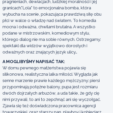
pragnieniach, dewiacjach, ludzkiej moralności i jej
granicach."Lola" to emocjonalna bomba, która
wybucha na scenie, pokazująca prawdziwą siłę obu
płci w walce o władzę nad światem. To komedia
mocna i odważna, chwilami brutalna. A wszystko
podane w mistrzowskim, komediowym stylu,
którego dialog nie ma sobie równych. Ostrzegamy:
spektakl dla widzów wyjątkowo dorosłych i
odważnych oraz znających język ulicy…
A MOGLIBYŚMY NAPISAĆ TAK:
W domu pewnego małżeństwa pojawia się
silikonowa, realistyczna lalka miłości. Wygląda jak
senne marzenie prawie każdego mężczyzny: piersi
przypominają potężne balony, pupa jest rozmiaru
dwóch dojrzałych arbuzów, a uda takie, że gdy cię
nimi przywali, to ani to zepchnąć ani się wyczołgać.
Zjawia się też doświadczona pracownica agencji
towarzyskiej, oraz starszy pan, playboy i kobieciarz.