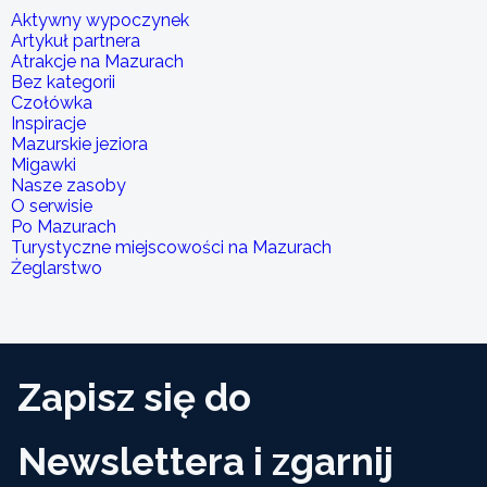
Aktywny wypoczynek
Artykuł partnera
Atrakcje na Mazurach
Bez kategorii
Czołówka
Inspiracje
Mazurskie jeziora
Migawki
Nasze zasoby
O serwisie
Po Mazurach
Turystyczne miejscowości na Mazurach
Żeglarstwo
Zapisz się do
Newslettera i zgarnij