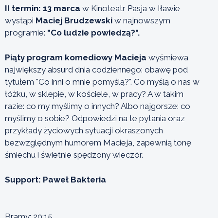
II termin: 13 marca
w Kinoteatr Pasja w Iławie
wystąpi
Maciej Brudzewski
w najnowszym
programie:
"Co ludzie powiedzą?".
Piąty program komediowy Macieja
wyśmiewa
największy absurd dnia codziennego: obawę pod
tytułem "Co inni o mnie pomyślą?". Co myślą o nas w
łóżku, w sklepie, w kościele, w pracy? A w takim
razie: co my myślimy o innych? Albo najgorsze: co
myślimy o sobie? Odpowiedzi na te pytania oraz
przykłady życiowych sytuacji okraszonych
bezwzględnym humorem Macieja, zapewnią tonę
śmiechu i świetnie spędzony wieczór.
Support: Paweł Bakteria
Bramy: 20:15