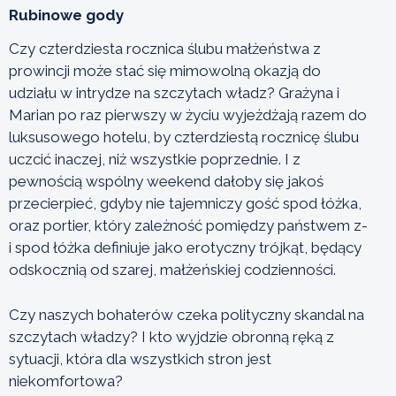
Rubinowe gody
Czy czterdziesta rocznica ślubu małżeństwa z
prowincji może stać się mimowolną okazją do
udziału w intrydze na szczytach władz? Grażyna i
Marian po raz pierwszy w życiu wyjeżdżają razem do
luksusowego hotelu, by czterdziestą rocznicę ślubu
uczcić inaczej, niż wszystkie poprzednie. I z
pewnością wspólny weekend dałoby się jakoś
przecierpieć, gdyby nie tajemniczy gość spod łóżka,
oraz portier, który zależność pomiędzy państwem z-
i spod łóżka definiuje jako erotyczny trójkąt, będący
odskocznią od szarej, małżeńskiej codzienności.
Czy naszych bohaterów czeka polityczny skandal na
szczytach władzy? I kto wyjdzie obronną ręką z
sytuacji, która dla wszystkich stron jest
niekomfortowa?