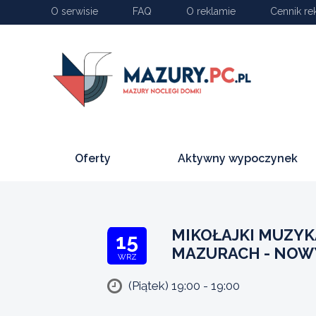
O serwisie
FAQ
O reklamie
Cennik re
Oferty
Aktywny wypoczynek
MIKOŁAJKI MUZYK
15
MAZURACH - NOW
WRZ
(Piątek) 19:00 - 19:00