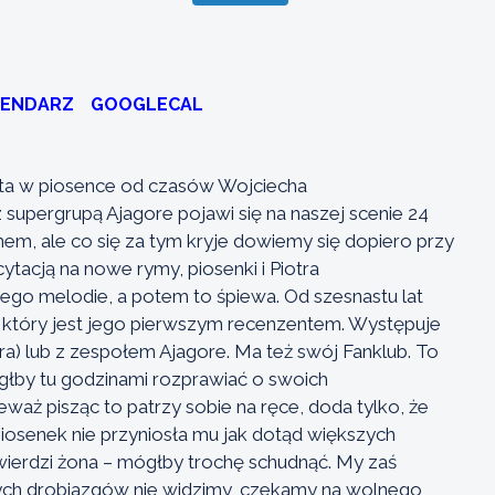
LENDARZ
GOOGLECAL
sta w piosence od czasów Wojciecha
 supergrupą Ajagore pojawi się na naszej scenie 24
m, ale co się za tym kryje dowiemy się dopiero przy
ytacją na nowe rymy, piosenki i Piotra
niego melodie, a potem to śpiewa. Od szesnastu lat
który jest jego pierwszym recenzentem. Występuje
a) lub z zespołem Ajagore. Ma też swój Fanklub. To
mógłby tu godzinami rozprawiać o swoich
waż pisząc to patrzy sobie na ręce, doda tylko, że
iosenek nie przyniosła mu jak dotąd większych
k twierdzi żona – mógłby trochę schudnąć. My zaś
 tych drobiazgów nie widzimy, czekamy na wolnego