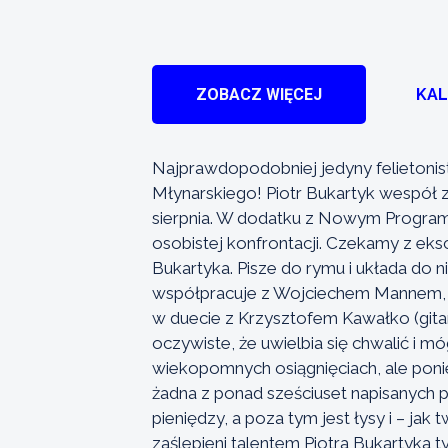
ZOBACZ WIĘCEJ
KA
Najprawdopodobniej jedyny felietoni
Młynarskiego! Piotr Bukartyk wespół z
sierpnia. W dodatku z Nowym Programe
osobistej konfrontacji. Czekamy z eksc
Bukartyka. Pisze do rymu i układa do 
współpracuje z Wojciechem Mannem, 
w duecie z Krzysztofem Kawałko (gitar
oczywiste, że uwielbia się chwalić i 
wiekopomnych osiągnięciach, ale ponie
żadna z ponad sześciuset napisanych p
pieniędzy, a poza tym jest łysy i – ja
zaślepieni talentem Piotra Bukartyka