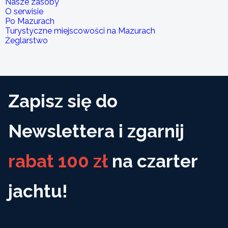
Nasze zasoby
O serwisie
Po Mazurach
Turystyczne miejscowości na Mazurach
Żeglarstwo
Zapisz się do
Newslettera i zgarnij
rabat 100 zł
na czarter
jachtu!