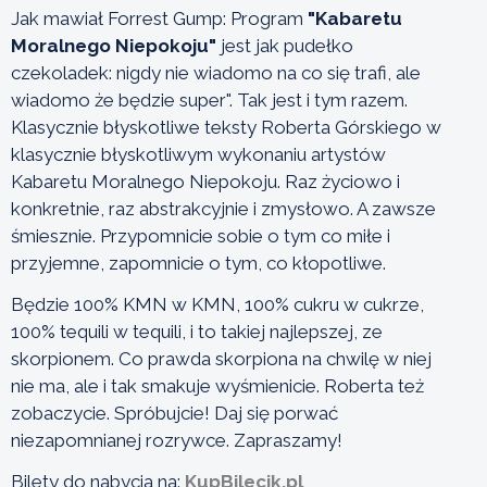
Jak mawiał Forrest Gump: Program
"Kabaretu
Moralnego Niepokoju"
jest jak pudełko
czekoladek: nigdy nie wiadomo na co się trafi, ale
wiadomo że będzie super". Tak jest i tym razem.
Klasycznie błyskotliwe teksty Roberta Górskiego w
klasycznie błyskotliwym wykonaniu artystów
Kabaretu Moralnego Niepokoju. Raz życiowo i
konkretnie, raz abstrakcyjnie i zmysłowo. A zawsze
śmiesznie. Przypomnicie sobie o tym co miłe i
przyjemne, zapomnicie o tym, co kłopotliwe.
Będzie 100% KMN w KMN, 100% cukru w cukrze,
100% tequili w tequili, i to takiej najlepszej, ze
skorpionem. Co prawda skorpiona na chwilę w niej
nie ma, ale i tak smakuje wyśmienicie. Roberta też
zobaczycie. Spróbujcie! Daj się porwać
niezapomnianej rozrywce. Zapraszamy!
Bilety do nabycia na:
KupBilecik.pl