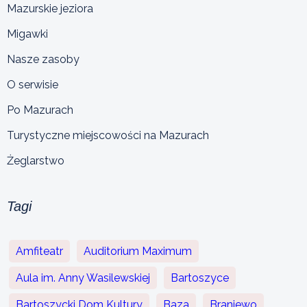
Mazurskie jeziora
Migawki
Nasze zasoby
O serwisie
Po Mazurach
Turystyczne miejscowości na Mazurach
Żeglarstwo
Tagi
Amfiteatr
Auditorium Maximum
Aula im. Anny Wasilewskiej
Bartoszyce
Bartoszycki Dom Kultury
Baza
Braniewo