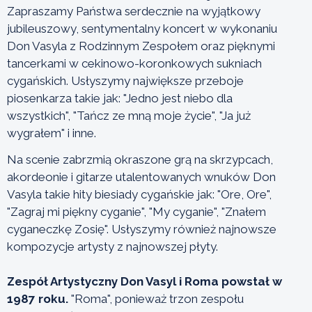
Zapraszamy Państwa serdecznie na wyjątkowy
jubileuszowy, sentymentalny koncert w wykonaniu
Don Vasyla z Rodzinnym Zespołem oraz pięknymi
tancerkami w cekinowo-koronkowych sukniach
cygańskich. Usłyszymy największe przeboje
piosenkarza takie jak: "Jedno jest niebo dla
wszystkich", "Tańcz ze mną moje życie", "Ja już
wygrałem" i inne.
Na scenie zabrzmią okraszone grą na skrzypcach,
akordeonie i gitarze utalentowanych wnuków Don
Vasyla takie hity biesiady cygańskie jak: "Ore, Ore",
"Zagraj mi piękny cyganie", "My cyganie", "Znałem
cyganeczkę Zosię". Usłyszymy również najnowsze
kompozycje artysty z najnowszej płyty.
Zespół Artystyczny Don Vasyl i Roma powstał w
1987 roku.
"Roma", ponieważ trzon zespołu