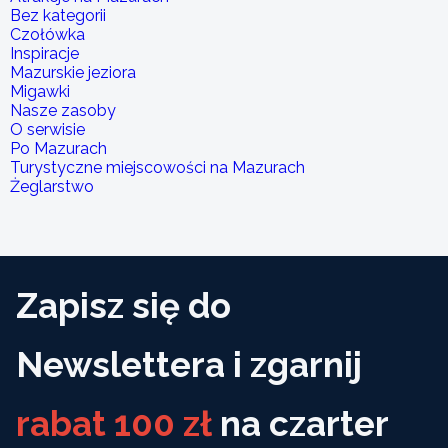
Bez kategorii
Czołówka
Inspiracje
Mazurskie jeziora
Migawki
Nasze zasoby
O serwisie
Po Mazurach
Turystyczne miejscowości na Mazurach
Żeglarstwo
Zapisz się do
Newslettera i zgarnij
rabat 100 zł
na czarter