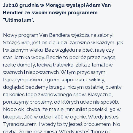
Już 18 grudnia w Morągu wystąpi Adam Van
Bendler ze swoim nowym programem
"Ultimatum".
Nowy program Van Bendlera wjeżdża na salony!
Szczęśliwie, jest on dla ludzi, zarówno w każdym, jak
i w żadnym wieku. Bez względu na płeć, rasę czy
stan licznika wody. Będzie to podróż przez rwącą
rzekę durnoty, leciwą tratewką, zbitą z tematów
ważnych i niepoważnych. W tym przyciasnym,
trącącym pawiem i gilem, kapoczku z wikliny,
doglądać będziemy brzegu, niczym ostatniej puenty
na koniec tego zwariowanego show. Klasycznie,
poruszymy problemy, od których uciec nie sposób.
Nooo ok, chyba, że ma się immunitet poselski, 50 w
bicepsie, 300 w udzie i 400 w ogonie. Wtedy jesteś
Tyranozaurem. I wtedy to ty jesteś problemem. No
chyba, że nie jesz mięsa. Wtedy jesteś "hooy nie