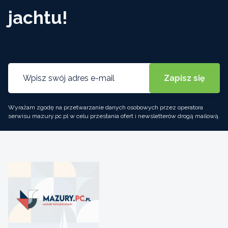
jachtu!
Wyrażam zgodę na przetwarzanie danych osobowych przez operatora
serwisu mazury.pc.pl w celu przesłania ofert i newsletterów drogą mailową.