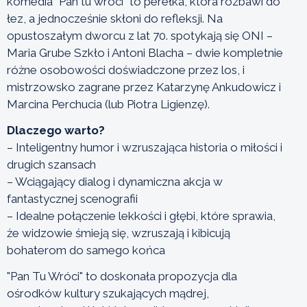
komedia "Pan tu wróci" to perełka, która rozbawi do
łez, a jednocześnie skłoni do refleksji. Na
opustoszałym dworcu z lat 70. spotykają się ONI –
Maria Grube Szkło i Antoni Blacha – dwie kompletnie
różne osobowości doświadczone przez los, i
mistrzowsko zagrane przez Katarzynę Ankudowicz i
Marcina Perchucia (lub Piotra Ligienzę).
Dlaczego warto?
– Inteligentny humor i wzruszająca historia o miłości i
drugich szansach
– Wciągający dialog i dynamiczna akcja w
fantastycznej scenografii
– Idealne połączenie lekkości i głębi, które sprawia,
że widzowie śmieją się, wzruszają i kibicują
bohaterom do samego końca
"Pan Tu Wróci" to doskonała propozycja dla
ośrodków kultury szukających mądrej,