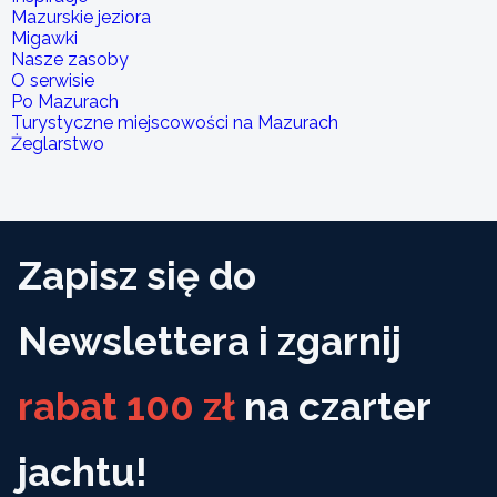
Mazurskie jeziora
Migawki
Nasze zasoby
O serwisie
Po Mazurach
Turystyczne miejscowości na Mazurach
Żeglarstwo
Zapisz się do
Newslettera i zgarnij
rabat 100 zł
na czarter
jachtu!