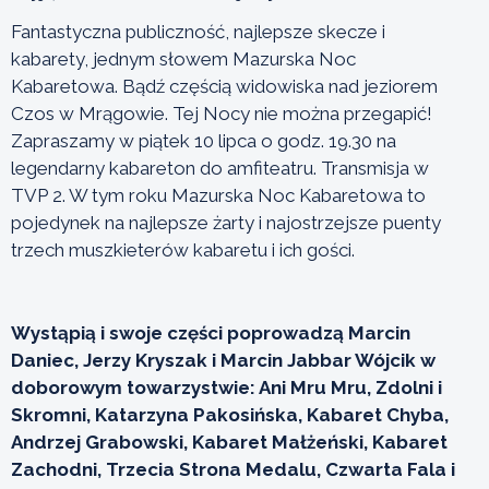
Fantastyczna publiczność, najlepsze skecze i
kabarety, jednym słowem Mazurska Noc
Kabaretowa. Bądź częścią widowiska nad jeziorem
Czos w Mrągowie. Tej Nocy nie można przegapić!
Zapraszamy w piątek 10 lipca o godz. 19.30 na
legendarny kabareton do amfiteatru. Transmisja w
TVP 2. W tym roku Mazurska Noc Kabaretowa to
pojedynek na najlepsze żarty i najostrzejsze puenty
trzech muszkieterów kabaretu i ich gości.
Wystąpią i swoje części poprowadzą Marcin
Daniec, Jerzy Kryszak i Marcin Jabbar Wójcik w
doborowym towarzystwie: Ani Mru Mru, Zdolni i
Skromni, Katarzyna Pakosińska, Kabaret Chyba,
Andrzej Grabowski, Kabaret Małżeński, Kabaret
Zachodni, Trzecia Strona Medalu, Czwarta Fala i