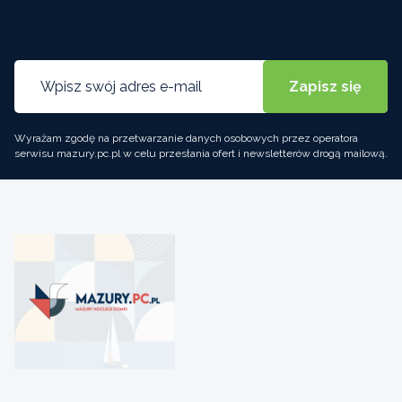
Wyrażam zgodę na przetwarzanie danych osobowych przez operatora
serwisu mazury.pc.pl w celu przesłania ofert i newsletterów drogą mailową.