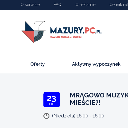
O serwisie
FAQ
O reklamie
Cennik re
Oferty
Aktywny wypoczynek
MRĄGOWO MUZYKA 
23
MIEŚCIE?!
LIP
(Niedziela) 16:00 - 16:00