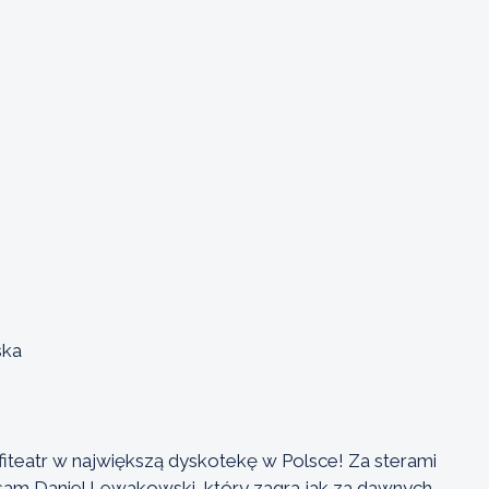
ska
iteatr w największą dyskotekę w Polsce! Za sterami
 sam Daniel Lewakowski, który zagra jak za dawnych