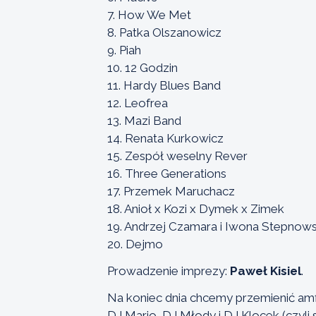
7. How We Met
8. Patka Olszanowicz
9. Piah
10. 12 Godzin
11. Hardy Blues Band
12. Leofrea
13. Mazi Band
14. Renata Kurkowicz
15. Zespół weselny Rever
16. Three Generations
17. Przemek Maruchacz
18. Anioł x Kozi x Dymek x Zimek
19. Andrzej Czamara i Iwona Stepnow
20. Dejmo
Prowadzenie imprezy:
Paweł Kisiel
.
Na koniec dnia chcemy przemienić amf
DJ Mario, DJ Młody i DJ Klocek (czyli