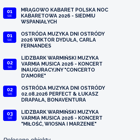
MRĄGOWO KABARET POLSKA NOC
01
KABARETOWA 2026 - SIEDMIU
SIE
WSPANIAŁYCH
OSTRÓDA MUZYKA DNI OSTRÓDY
01
2026 WIKTOR DYDUŁA, CARLA
SIE
FERNANDES
LIDZBARK WARMIŃSKI MUZYKA
02
VARMIA MUSICA 2026 - KONCERT
SIE
INAUGURACYJNY "CONCERTO
D'AMORE"
OSTRÓDA MUZYKA DNI OSTRÓDY
02
02.08.2026 PERFECT & ŁUKASZ
SIE
DRAPAŁA, BONAVENTURA
LIDZBARK WARMIŃSKI MUZYKA
03
VARMIA MUSICA 2026 - KONCERT
SIE
"MIŁOŚĆ, WIOSNA I MARZENIE"
Polecane obiekty