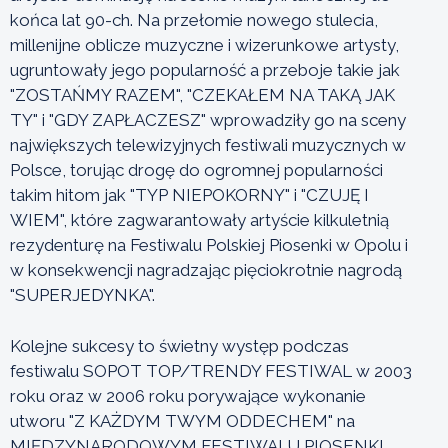
końca lat 90-ch. Na przełomie nowego stulecia,
millenijne oblicze muzyczne i wizerunkowe artysty,
ugruntowały jego popularność a przeboje takie jak
"ZOSTAŃMY RAZEM", "CZEKAŁEM NA TAKĄ JAK
TY" i "GDY ZAPŁACZESZ" wprowadziły go na sceny
największych telewizyjnych festiwali muzycznych w
Polsce, torując drogę do ogromnej popularności
takim hitom jak "TYP NIEPOKORNY" i "CZUJĘ I
WIEM", które zagwarantowały artyście kilkuletnią
rezydenturę na Festiwalu Polskiej Piosenki w Opolu i
w konsekwencji nagradzając pięciokrotnie nagrodą
"SUPERJEDYNKA".
Kolejne sukcesy to świetny występ podczas
festiwalu SOPOT TOP/TRENDY FESTIWAL w 2003
roku oraz w 2006 roku porywające wykonanie
utworu "Z KAŻDYM TWYM ODDECHEM" na
MIĘDZYNARODOWYM FESTIWALU PIOSENKI