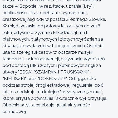
także w Sopocie i w rezultacie, uznanie "jury" i
publiczności, oraz odebranie wymarzonej,
prestiżowej nagrody w postaci Srebrnego Słowika.
W międzyczasie, od połowy lat 90-tych do 2016
roku, artyście przyznano kilkadziesiąt multi
platynowych, platynowych i złotych wyróżnień za
kilkanaście wydawnictw fonograficznych. Ostatnie
lata to szereg sukcesów w obszarze muzyki
tanecznej i, w konsekwencji, przyznanie wyróżnień
pod postacią kilku złotych i platynowych singli za
utwory "ESSA", "SZAMPAN I TRUSKAWKI",
"KIELISZKI" oraz "DOSKOZZZA". Od 1994 roku,
podczas swojej drogi estradowej, regularnie, co 6
lat, los dedykuje mu kolejne "artystyczne 5 minut",
które, artysta optymalnie i skutecznie wykorzystuje.
Obecnie artysta celebruje 30 lat aktywności
estradowej.