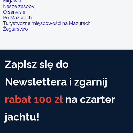
Migawki
Nasze zasoby
O serwisie
Po Mazurach
Turystyczne miejscowości na Mazurach
Żeglarstwo
Zapisz się do
Newslettera i zgarnij
rabat 100 zł
na czarter
jachtu!