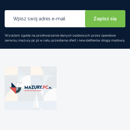
Wyrażam zgodę na przetwarzanie danych osobowych przez operatora
serwisu mazury.pc.pl w celu przesłania ofert i newsletterów drogą mailową.