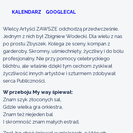
KALENDARZ
GOOGLECAL
Wielcy Artyści ZAWSZE odchodzą przedwcześnie.
Jednym z nich był Zbigniew Wodecki. Dla wielu z nas
po prostu Zbyszek. Kolega ze sceny, kompan z
garderoby. Skromny, uśmiechnięty, życzliwy i do bólu
profesjonalny. Nie przy pomocy celebryckiego
blichtru, ale właśnie dzięki tym cechom zyskiwał
życzliwość innych artystów i szturmem zdobywał
serca Publiczności.
W przeboju My way śpiewał:
Znam szyk złoconych sal,
Gdzie wielka gra orkiestra,
Znam też niejeden bal
I skromność znam małych estrad.
Znał, bo choć śpiewał w miejscach, o których