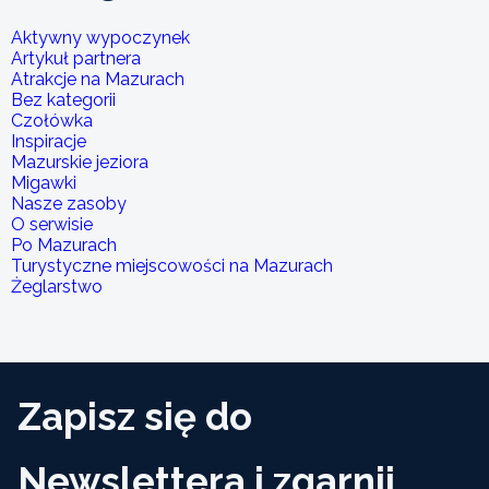
Aktywny wypoczynek
Artykuł partnera
Atrakcje na Mazurach
Bez kategorii
Czołówka
Inspiracje
Mazurskie jeziora
Migawki
Nasze zasoby
O serwisie
Po Mazurach
Turystyczne miejscowości na Mazurach
Żeglarstwo
Zapisz się do
Newslettera i zgarnij