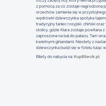
toczy zacięty bój, który niemal przyp
z pomocą za co zostaje nagrodzona p
orzechów zamienia się w przystojnego 
wędrówki dziewczynka spotyka tajemni
tradycyjny taniec rosyjski, chiński or
stolicy, gdzie Klara zostaje powitana 
zaproszona na bal do pałacu. Tam wra
kwietnymi girlandami. Niestety z nas
dziewczynka budzi się w fotelu tuląc
Bilety do nabycia na:
KupBilecik.pl