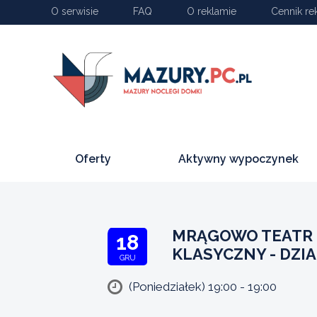
O serwisie
FAQ
O reklamie
Cennik re
Oferty
Aktywny wypoczynek
MRĄGOWO TEATR 
18
KLASYCZNY - DZI
GRU
(Poniedziałek) 19:00 - 19:00