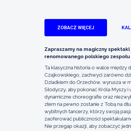
ZOBACZ WIĘCEJ
KA
Zapraszamy na magiczny spektakl
renomowanego polskiego zespołu K
Ta klasyczna historia o walce między 
Czajkowskiego, zachwyci zarówno dziec
Dziadkiem do Orzechów, wyrusza w ma
Słodyczy, aby pokonać Króla Myszy i 
dynamiczne choreografie oraz niezwyk
złem na pewno zostanie z Tobą na dłu
wybitnych tancerzy, którzy swoją pas
zaoferować publiczności spektakularn
Nie przegap okazji, aby zobaczyć jedno