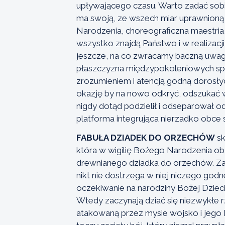
upływającego czasu. Warto zadać sobi
ma swoją, ze wszech miar uprawnioną
Narodzenia, choreograficzna maestria,
wszystko znajdą Państwo i w realizacj
jeszcze, na co zwracamy baczną u
płaszczyzna międzypokoleniowych spo
zrozumieniem i atencją godną dorosłyc
okazję by na nowo odkryć, odszukać w 
nigdy dotąd podzielił i odseparował od
platforma integrująca nierzadko obce 
FABUŁA DZIADEK DO ORZECHÓW
sk
która w wigilię Bożego Narodzenia ob
drewnianego dziadka do orzechów. Za
nikt nie dostrzega w niej niczego godn
oczekiwanie na narodziny Bożej Dzieci
Wtedy zaczynają dziać się niezwykłe r
atakowaną przez mysie wojsko i jego 