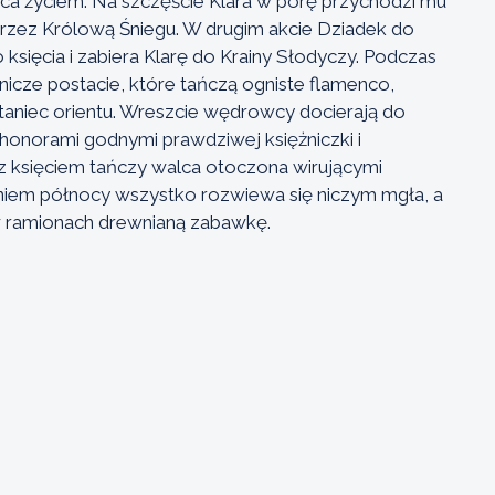
łaca życiem. Na szczęście Klara w porę przychodzi mu
rzez Królową Śniegu. W drugim akcie Dziadek do
księcia i zabiera Klarę do Krainy Słodyczy. Podczas
cze postacie, które tańczą ogniste flamenco,
az taniec orientu. Wreszcie wędrowcy docierają do
z honorami godnymi prawdziwej księżniczki i
z księciem tańczy walca otoczona wirującymi
taniem północy wszystko rozwiewa się niczym mgła, a
 w ramionach drewnianą zabawkę.