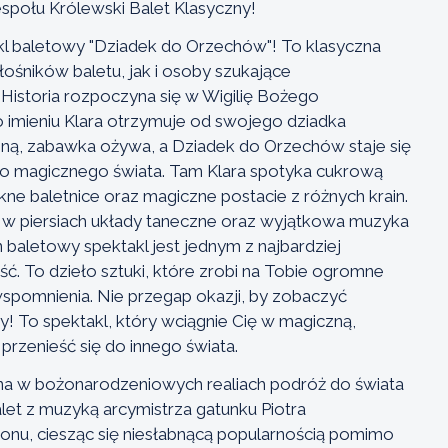
społu Królewski Balet Klasyczny!
l baletowy "Dziadek do Orzechów"! To klasyczna
ośników baletu, jak i osoby szukające
Historia rozpoczyna się w Wigilię Bożego
 imieniu Klara otrzymuje od swojego dziadka
sną, zabawka ożywa, a Dziadek do Orzechów staje się
do magicznego świata. Tam Klara spotyka cukrową
ne baletnice oraz magiczne postacie z różnych krain.
 w piersiach układy taneczne oraz wyjątkowa muzyka
 baletowy spektakl jest jednym z najbardziej
. To dzieło sztuki, które zrobi na Tobie ogromne
spomnienia. Nie przegap okazji, by zobaczyć
! To spektakl, który wciągnie Cię w magiczną,
przenieść się do innego świata.
a w bożonarodzeniowych realiach podróż do świata
alet z muzyką arcymistrza gatunku Piotra
onu, ciesząc się niesłabnącą popularnością pomimo