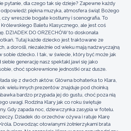
e pytanie, dla czego tak się dzieje? Zapewne każdy
 odpowiedź: piękna muzyka, atmosfera świąt Bożego
 czy wreszcie bogate kostiumy i scenografia. To
i Królewskiego Baletu Klasycznego, ale jest coś
wagę. DZIADEK DO ORZECHÓW to doskonała
tkań. Tutaj każde dziecko jest traktowane ze
h, a dorośli, niezależnie od wieku mają nadzwyczajną
sobie dziecko. I tak, w świecie, który być może jak
 siebie generację nasz spektakl jawi się jako
sobie, choć spokrewnione jednostki oraz dusze.
łada się z dwóch aktów. Główna bohaterka to Klara,
ok wielu innych prezentów znajduje pod choinką
bawka bardzo przypada jej do gustu, choć poza nią
ego uwagi. Rodzina Klary jak co roku świętuje
ny. Gdy zapada noc, dziewczynka zasypia w fotelu.
zeczy. Dziadek do orzechów ożywa i ratuje Klarę
Króla. Dowodząc ołowianymi żołnierzykami brata