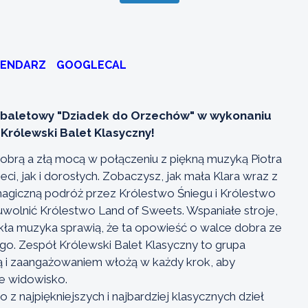
LENDARZ
GOOGLECAL
 baletowy "Dziadek do Orzechów" w wykonaniu
rólewski Balet Klasyczny!
dobrą a złą mocą w połączeniu z piękną muzyką Piotra
i, jak i dorosłych. Zobaczysz, jak mała Klara wraz z
giczną podróż przez Królestwo Śniegu i Królestwo
uwolnić Królestwo Land of Sweets. Wspaniałe stroje,
ła muzyka sprawią, że ta opowieść o walce dobra ze
go. Zespół Królewski Balet Klasyczny to grupa
ją i zaangażowaniem włożą w każdy krok, aby
e widowisko.
 z najpiękniejszych i najbardziej klasycznych dzieł