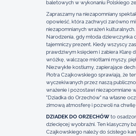
baletowych w wykonaniu Polskiego ze
Zapraszamy na niezapomniany spektak
opowieść, która zachwyci zarówno mił
niezapomnianych wrażeń kulturalnych. 
Narodzenia, gdy młoda dziewczynka o
tajemniczy prezent. Kiedy wszyscy za
prawdziwym księciem i zabiera Klarę 
wróżkę, walczące miotłami myszy, pięk
Niezwykłe kostiumy, zapierające dech
Piotra Czajkowskiego sprawiają, że ten
wyczekiwanych przez naszą publiczność
wrażenie i pozostawi niezapomniane w
"Dziadka do Orzechów" na własne oczy
zimową atmosferę i pozwoli na chwilę 
DZIADEK DO ORZECHÓW
to osadzon
dziecięcej wyobraźni. Ten klasyczny b
Czajkowskiego należy do ścisłego kan