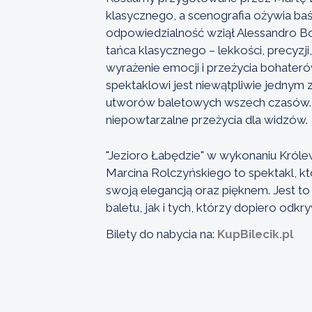
klasycznego, a scenografia ożywia baśn
odpowiedzialność wziął Alessandro B
tańca klasycznego – lekkości, precyzji
wyrażenie emocji i przeżycia bohate
spektaklowi jest niewątpliwie jednym z
utworów baletowych wszech czasów. 
niepowtarzalne przeżycia dla widzów.
"Jezioro Łabędzie" w wykonaniu Król
Marcina Rolczyńskiego to spektakl, któ
swoją elegancją oraz pięknem. Jest t
baletu, jak i tych, którzy dopiero odkr
Bilety do nabycia na:
KupBilecik.pl