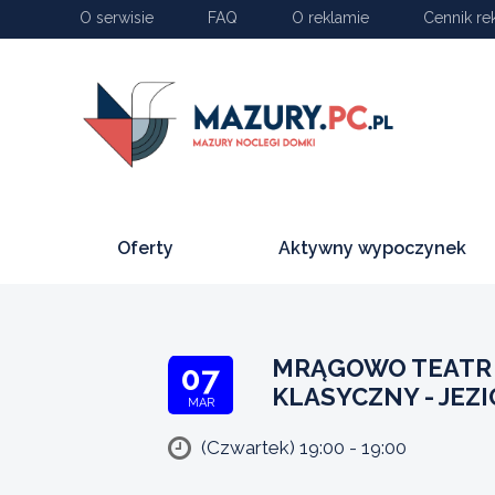
O serwisie
FAQ
O reklamie
Cennik re
Oferty
Aktywny wypoczynek
MRĄGOWO TEATR 
07
KLASYCZNY - JEZ
MAR
(Czwartek) 19:00 - 19:00