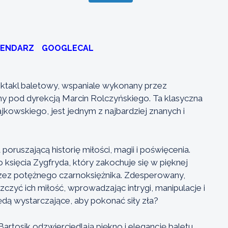
LENDARZ
GOOGLECAL
ktakl baletowy, wspaniale wykonany przez
y pod dyrekcją Marcin Rolczyńskiego. Ta klasyczna
jkowskiego, jest jednym z najbardziej znanych i
.
oruszającą historię miłości, magii i poświęcenia.
księcia Zygfryda, który zakochuje się w pięknej
rzez potężnego czarnoksiężnika. Zdesperowany,
zczyć ich miłość, wprowadzając intrygi, manipulacje i
będą wystarczające, aby pokonać siły zła?
rtosik odzwierciedlają piękno i elegancję baletu