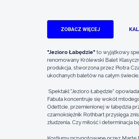
ZOBACZ WIĘCEJ
KA
"Jezioro Łabędzie"
to wyjątkowy spe
renomowany Królewski Balet Klasyczn
produkcja, stworzona przez Piotra Cza
ukochanych baletów na całym świecie
Spektakl "Jezioro Łabędzie" opowiada p
Fabuła koncentruje się wokół młodego 
Odettcie, przemienionej w łabędzia p
czarnoksiężnik Rothbart przysięga znis
złudzenia. Czy miłość i determinacja 
Kostiumy przygotowane przez Martę Ba