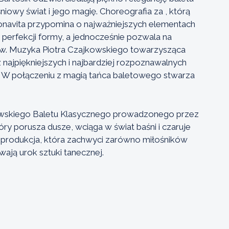
iowy świat i jego magię. Choreografia za , którą
onavita przypomina o najważniejszych elementach
, perfekcji formy, a jednocześnie pozwala na
rów. Muzyka Piotra Czajkowskiego towarzysząca
 najpiękniejszych i najbardziej rozpoznawalnych
W połączeniu z magią tańca baletowego stwarza
ewskiego Baletu Klasycznego prowadzonego przez
ry porusza dusze, wciąga w świat baśni i czaruje
o produkcja, która zachwyci zarówno miłośników
ywają urok sztuki tanecznej.