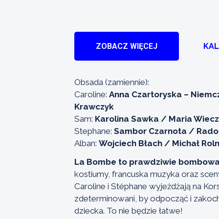
ZOBACZ WIĘCEJ
KA
Obsada (zamiennie):
Caroline:
Anna Czartoryska – Niemcz
Krawczyk
Sam:
Karolina Sawka / Maria Wiec
Stephane:
Sambor Czarnota / Rado
Alban:
Wojciech Błach / Michał Roln
La Bombe to prawdziwie bombow
kostiumy, francuska muzyka oraz sceny,
Caroline i Stéphane wyjeżdżają na K
zdeterminowani, by odpocząć i zakoc
dziecka. To nie będzie łatwe!