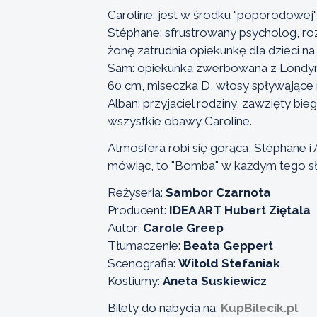
Caroline: jest w środku "poporodowej" 
Stéphane: sfrustrowany psycholog, ro
żonę zatrudnia opiekunkę dla dzieci na
Sam: opiekunka zwerbowana z Londynu
60 cm, miseczka D, włosy spływające n
Alban: przyjaciel rodziny, zawzięty bie
wszystkie obawy Caroline.
Atmosfera robi się gorąca, Stéphane i 
mówiąc, to "Bomba" w każdym tego s
Reżyseria:
Sambor Czarnota
Producent:
IDEA ART Hubert Ziętala
Autor:
Carole Greep
Tłumaczenie:
Beata Geppert
Scenografia:
Witold Stefaniak
Kostiumy:
Aneta Suskiewicz
Bilety do nabycia na:
KupBilecik.pl