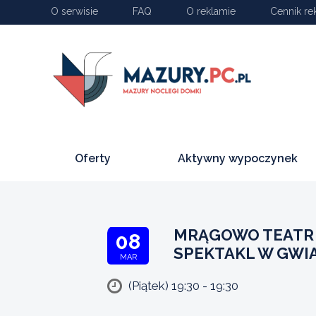
O serwisie
FAQ
O reklamie
Cennik re
Oferty
Aktywny wypoczynek
MRĄGOWO TEATR 
08
SPEKTAKL W GWI
MAR
(Piątek) 19:30 - 19:30