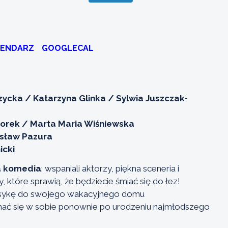
LENDARZ
GOOGLECAL
ycka / Katarzyna Glinka / Sylwia Juszczak-
zorek / Marta Maria Wiśniewska
sław Pazura
icki
a komedia
: wspaniali aktorzy, piękna sceneria i
 które sprawią, że będziecie śmiać się do łez!
orsykę do swojego wakacyjnego domu
hać się w sobie ponownie po urodzeniu najmłodszego