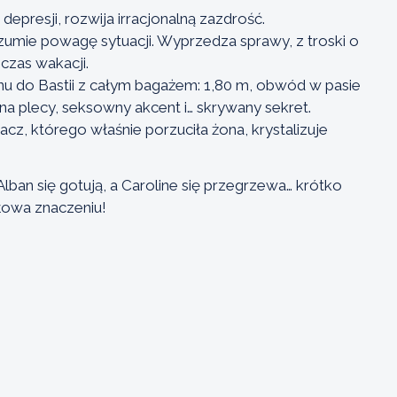
depresji, rozwija irracjonalną zazdrość.
zumie powagę sytuacji. Wyprzedza sprawy, z troski o
 czas wakacji.
 do Bastii z całym bagażem: 1,80 m, obwód w pasie
a plecy, seksowny akcent i… skrywany sekret.
gacz, którego właśnie porzuciła żona, krystalizuje
Alban się gotują, a Caroline się przegrzewa… krótko
łowa znaczeniu!