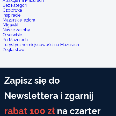
Atrakcje na Mazurach
Bez kategorii
Czołówka
Inspiracje
Mazurskie jeziora
Migawki
Nasze zasoby
O serwisie
Po Mazurach
Turystyczne miejscowości na Mazurach
Żeglarstwo
Zapisz się do
Newslettera i zgarnij
rabat 100 zł
na czarter