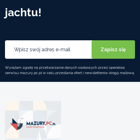
jachtu!
Wyrażam zgodę na przetwarzanie danych osobowych przez operatora
serwisu mazury.pc.pl w celu przesłania ofert i newsletterów drogą mailową.