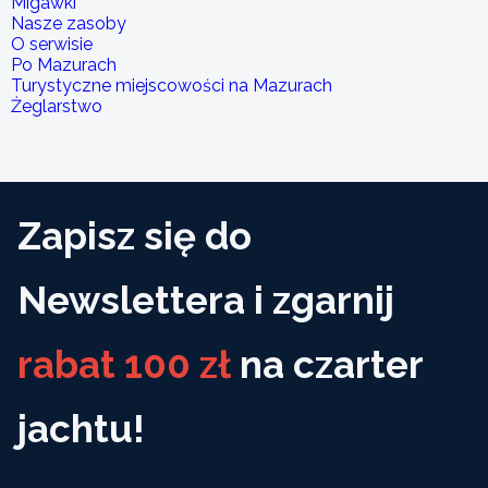
Migawki
Nasze zasoby
O serwisie
Po Mazurach
Turystyczne miejscowości na Mazurach
Żeglarstwo
Zapisz się do
Newslettera i zgarnij
rabat 100 zł
na czarter
jachtu!