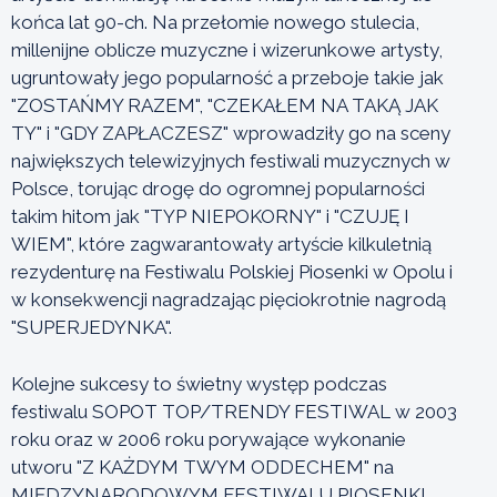
końca lat 90-ch. Na przełomie nowego stulecia,
millenijne oblicze muzyczne i wizerunkowe artysty,
ugruntowały jego popularność a przeboje takie jak
"ZOSTAŃMY RAZEM", "CZEKAŁEM NA TAKĄ JAK
TY" i "GDY ZAPŁACZESZ" wprowadziły go na sceny
największych telewizyjnych festiwali muzycznych w
Polsce, torując drogę do ogromnej popularności
takim hitom jak "TYP NIEPOKORNY" i "CZUJĘ I
WIEM", które zagwarantowały artyście kilkuletnią
rezydenturę na Festiwalu Polskiej Piosenki w Opolu i
w konsekwencji nagradzając pięciokrotnie nagrodą
"SUPERJEDYNKA".
Kolejne sukcesy to świetny występ podczas
festiwalu SOPOT TOP/TRENDY FESTIWAL w 2003
roku oraz w 2006 roku porywające wykonanie
utworu "Z KAŻDYM TWYM ODDECHEM" na
MIĘDZYNARODOWYM FESTIWALU PIOSENKI