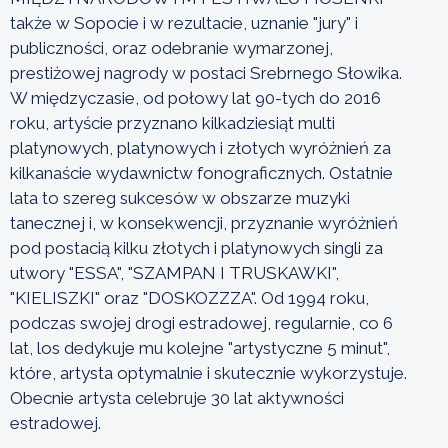
także w Sopocie i w rezultacie, uznanie "jury" i
publiczności, oraz odebranie wymarzonej,
prestiżowej nagrody w postaci Srebrnego Słowika.
W międzyczasie, od połowy lat 90-tych do 2016
roku, artyście przyznano kilkadziesiąt multi
platynowych, platynowych i złotych wyróżnień za
kilkanaście wydawnictw fonograficznych. Ostatnie
lata to szereg sukcesów w obszarze muzyki
tanecznej i, w konsekwencji, przyznanie wyróżnień
pod postacią kilku złotych i platynowych singli za
utwory "ESSA", "SZAMPAN I TRUSKAWKI",
"KIELISZKI" oraz "DOSKOZZZA". Od 1994 roku,
podczas swojej drogi estradowej, regularnie, co 6
lat, los dedykuje mu kolejne "artystyczne 5 minut",
które, artysta optymalnie i skutecznie wykorzystuje.
Obecnie artysta celebruje 30 lat aktywności
estradowej.