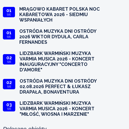
MRĄGOWO KABARET POLSKA NOC
01
KABARETOWA 2026 - SIEDMIU
SIE
WSPANIAŁYCH
OSTRÓDA MUZYKA DNI OSTRÓDY
01
2026 WIKTOR DYDUŁA, CARLA
SIE
FERNANDES
LIDZBARK WARMIŃSKI MUZYKA
02
VARMIA MUSICA 2026 - KONCERT
SIE
INAUGURACYJNY "CONCERTO
D'AMORE"
OSTRÓDA MUZYKA DNI OSTRÓDY
02
02.08.2026 PERFECT & ŁUKASZ
SIE
DRAPAŁA, BONAVENTURA
LIDZBARK WARMIŃSKI MUZYKA
03
VARMIA MUSICA 2026 - KONCERT
SIE
"MIŁOŚĆ, WIOSNA I MARZENIE"
Polecane obiekty