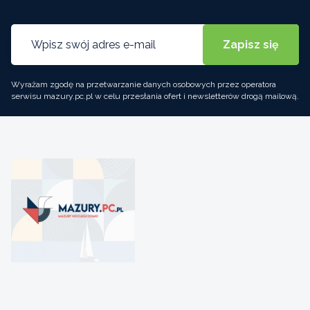
Wyrażam zgodę na przetwarzanie danych osobowych przez operatora
serwisu mazury.pc.pl w celu przesłania ofert i newsletterów drogą mailową.