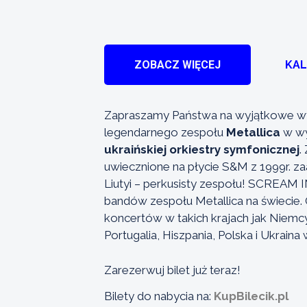
ZOBACZ WIĘCEJ
KA
Zapraszamy Państwa na wyjątkowe wy
legendarnego zespołu
Metallica
w wy
ukraińskiej orkiestry symfonicznej
.
uwiecznione na płycie S&M z 1999r. 
Liutyi – perkusisty zespołu! SCREAM I
bandów zespołu Metallica na świecie.
koncertów w takich krajach jak Niemcy,
Portugalia, Hiszpania, Polska i Ukrain
Zarezerwuj bilet już teraz!
Bilety do nabycia na:
KupBilecik.pl