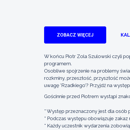
ZOBACZ WIĘCEJ
KA
W końcu Piotr Zola Szulowski czyli p
programem.
Osobliwe spojrzenie na problemy świat
rozkminy, przeszłość, przyszłość mo
uwagę 'Rzadkiego’? Przyjdź na występ i
Gościnnie przed Piotrem wystąpi znak
* Występ przeznaczony jest dla osób 
* Podczas występu obowiązuje zakaz n
* Każdy uczestnik wydarzenia zobowi