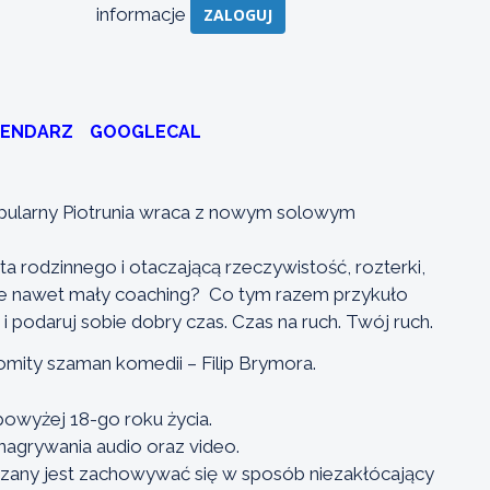
informacje
ZALOGUJ
LENDARZ
GOOGLECAL
opularny Piotrunia wraca z nowym solowym
a rodzinnego i otaczającą rzeczywistość, rozterki,
że nawet mały coaching? Co tym razem przykuło
 podaruj sobie dobry czas. Czas na ruch. Twój ruch.
omity szaman komedii – Filip Brymora.
powyżej 18-go roku życia.
agrywania audio oraz video.
ązany jest zachowywać się w sposób niezakłócający