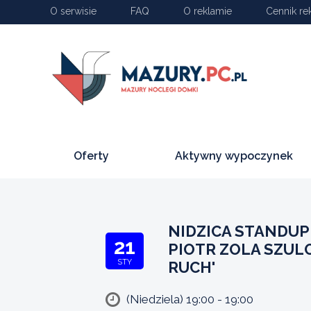
O serwisie
FAQ
O reklamie
Cennik re
Oferty
Aktywny wypoczynek
NIDZICA STANDUP
21
PIOTR ZOLA SZUL
STY
RUCH'
(Niedziela) 19:00 - 19:00