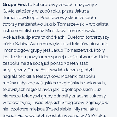
Grupa Fest
to kabaretowy zespół muzyczny z
Gliwic założony w 2008 roku, przez Jakuba
Tomaszewskiego. Podstawowy skład zespołu
tworzy małżeństwo Jakub Tomaszewski – wokalista,
instrumentalista oraz Mirosława Tomaszewska –
wokalistka, śpiewa w chórkach . Duetowi towarzyszy
córka Sabina. Autorem większości tekstów piosenek
i monologów grupy jest Jakub Tomaszewski, który
jest też kompozytorem sporej części utworów. Lider
zespołu ma za sobą już ponad 30 letni staż
artystyczny. Grupa Fest wydała łącznie 5 płyt i
nagrała też kilka teledysków. Piosenki zespołu
można usłyszeć w śląskich rozgłośniach radiowych,
telewizjach regionalnych jak i ogólnopolskich. Już
pierwsze teledyski grupy odnosiły znaczne sukcesy
w telewizyjnej Liście Śląskich Szlagierów, zajmując w
niej czołowe miejsca (Przed siebie, Niy ma jak u
teścia). Pierwsza płyta została wydana w 2010 roku.