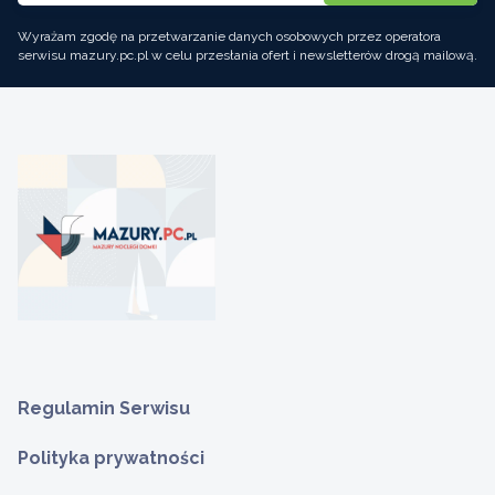
Wyrażam zgodę na przetwarzanie danych osobowych przez operatora
serwisu mazury.pc.pl w celu przesłania ofert i newsletterów drogą mailową.
Regulamin Serwisu
Polityka prywatności