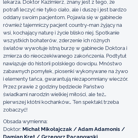
lekarza. Doktor Kazimierz, znany jest z tego, że
potrafi leczyć nie tylko ciało, ale i duszę i jest bardzo
oddany swoim pacjentom. Pojawia się w gabinecie
również tajemniczy pacjent country-man żyjący na
wsi, kochający naturę i życie blisko niej. Spotkanie
wszystkich bohaterów, zderzenie ich różnych
światów wywołuje istną burzę w gabinecie Doktora i
zmierza do nieoczekiwanego zakończenia. Podtytuł
nawiązuje do historii polskiego dowcipu. Mnóstwo
zabawnych pomyłek, piosenki wykonywane na żywo
i elementy tańca, gwarantują niezapomniany wieczór.
Przez prawie 2 godziny będziecie Państwo
świadkami narodzin wielkiej miłości, ale też…
pierwszej kłótni kochanków… Ten spektakl trzeba
zobaczyć!
Obsada wymienna:
Doktor:
Michał Mikołajczak / Adam Adamonis /
Damian Kret / Grzegorz Pacanowski