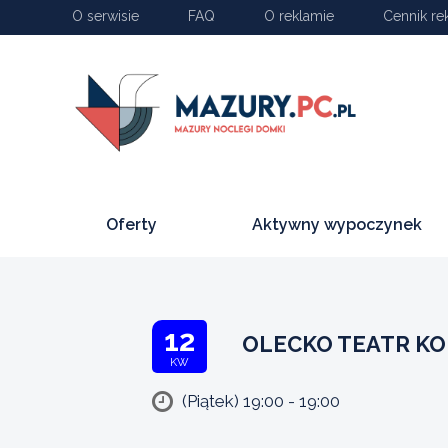
O serwisie
FAQ
O reklamie
Cennik re
Oferty
Aktywny wypoczynek
12
OLECKO TEATR K
KW
(Piątek) 19:00 - 19:00