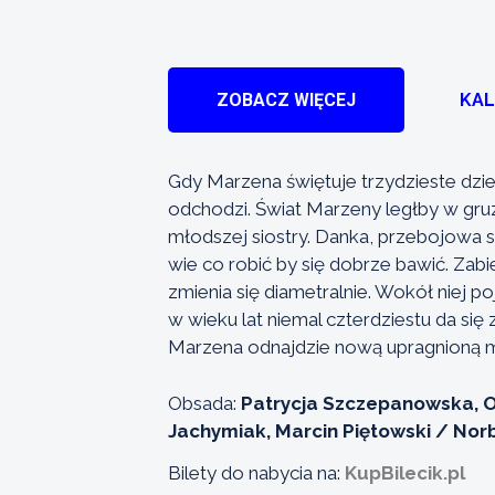
ZOBACZ WIĘCEJ
KA
Gdy Marzena świętuje trzydzieste dziew
odchodzi. Świat Marzeny ległby w gru
młodszej siostry. Danka, przebojowa s
wie co robić by się dobrze bawić. Zab
zmienia się diametralnie. Wokół niej po
w wieku lat niemal czterdziestu da si
Marzena odnajdzie nową upragnioną 
Obsada:
Patrycja Szczepanowska, O
Jachymiak, Marcin Piętowski / Nor
Bilety do nabycia na:
KupBilecik.pl