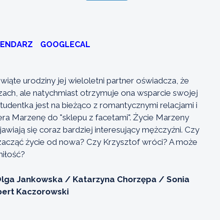
LENDARZ
GOOGLECAL
iąte urodziny jej wieloletni partner oświadcza, że
zach, ale natychmiast otrzymuje ona wsparcie swojej
tudentka jest na bieżąco z romantycznymi relacjami i
iera Marzenę do "sklepu z facetami". Życie Marzeny
jawiają się coraz bardziej interesujący mężczyźni. Czy
ę zacząć życie od nowa? Czy Krzysztof wróci? A może
miłość?
lga Jankowska / Katarzyna Chorzępa / Sonia
bert Kaczorowski