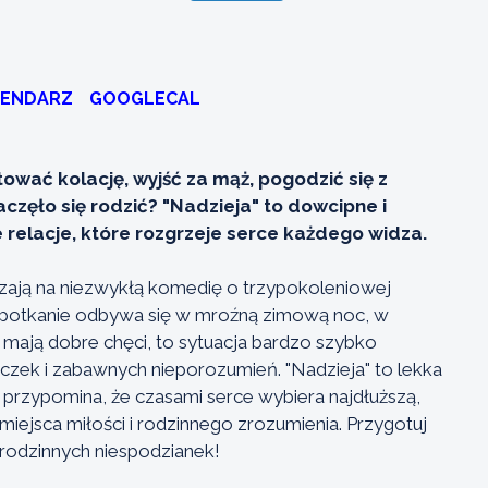
LENDARZ
GOOGLECAL
wać kolację, wyjść za mąż, pogodzić się z
zaczęło się rodzić? "Nadzieja" to dowcipne i
 relacje, które rozgrzeje serce każdego widza.
zają na niezwykłą komedię o trzypokoleniowej
. Spotkanie odbywa się w mroźną zimową noc, w
mają dobre chęci, to sytuacja bardzo szybko
czek i zabawnych nieporozumień. "Nadzieja" to lekka
przypomina, że czasami serce wybiera najdłuższą,
iejsca miłości i rodzinnego zrozumienia. Przygotuj
 rodzinnych niespodzianek!