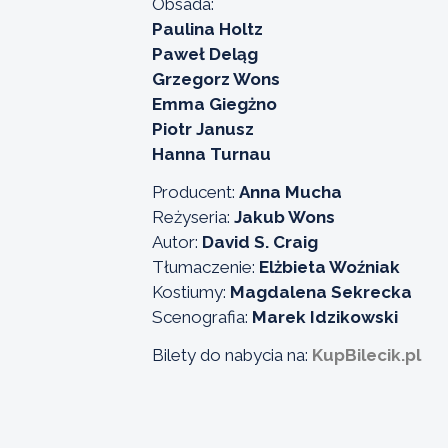
Obsada:
Paulina Holtz
Paweł Deląg
Grzegorz Wons
Emma Giegżno
Piotr Janusz
Hanna Turnau
Producent:
Anna Mucha
Reżyseria:
Jakub Wons
Autor:
David S. Craig
Tłumaczenie:
Elżbieta Woźniak
Kostiumy:
Magdalena Sekrecka
Scenografia:
Marek Idzikowski
Bilety do nabycia na:
KupBilecik.pl