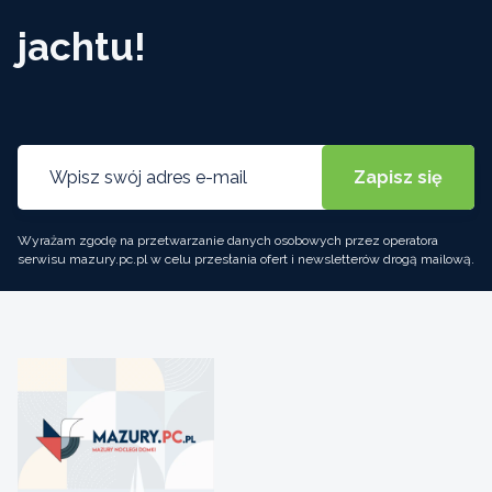
jachtu!
Wyrażam zgodę na przetwarzanie danych osobowych przez operatora
serwisu mazury.pc.pl w celu przesłania ofert i newsletterów drogą mailową.