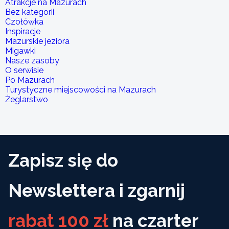
Atrakcje na Mazurach
Bez kategorii
Czołówka
Inspiracje
Mazurskie jeziora
Migawki
Nasze zasoby
O serwisie
Po Mazurach
Turystyczne miejscowości na Mazurach
Żeglarstwo
Zapisz się do
Newslettera i zgarnij
rabat 100 zł
na czarter