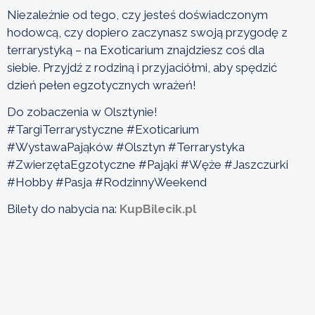
Niezależnie od tego, czy jesteś doświadczonym
hodowcą, czy dopiero zaczynasz swoją przygodę z
terrarystyką – na Exoticarium znajdziesz coś dla
siebie. Przyjdź z rodziną i przyjaciółmi, aby spędzić
dzień pełen egzotycznych wrażeń!
Do zobaczenia w Olsztynie!
#TargiTerrarystyczne #Exoticarium
#WystawaPająków #Olsztyn #Terrarystyka
#ZwierzętaEgzotyczne #Pająki #Węże #Jaszczurki
#Hobby #Pasja #RodzinnyWeekend
Bilety do nabycia na:
KupBilecik.pl