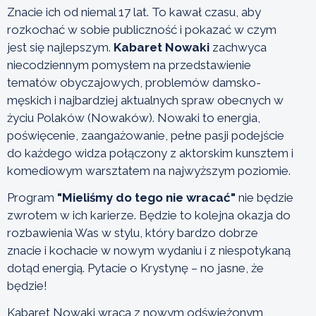
Znacie ich od niemal 17 lat. To kawał czasu, aby
rozkochać w sobie publiczność i pokazać w czym
jest się najlepszym.
Kabaret Nowaki
zachwyca
niecodziennym pomysłem na przedstawienie
tematów obyczajowych, problemów damsko-
męskich i najbardziej aktualnych spraw obecnych w
życiu Polaków (Nowaków). Nowaki to energia,
poświęcenie, zaangażowanie, pełne pasji podejście
do każdego widza połączony z aktorskim kunsztem i
komediowym warsztatem na najwyższym poziomie.
Program
"Mieliśmy do tego nie wracać"
nie będzie
zwrotem w ich karierze. Będzie to kolejna okazja do
rozbawienia Was w stylu, który bardzo dobrze
znacie i kochacie w nowym wydaniu i z niespotykaną
dotąd energią. Pytacie o Krystynę – no jasne, że
będzie!
Kabaret Nowaki wraca z nowym odświeżonym