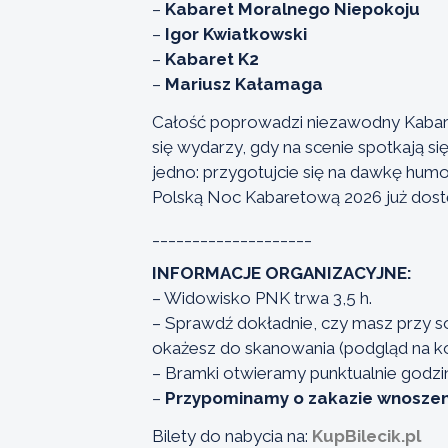
–
Kabaret Moralnego Niepokoju
–
Igor Kwiatkowski
–
Kabaret K2
–
Mariusz Kałamaga
Całość poprowadzi niezawodny Kabaret
się wydarzy, gdy na scenie spotkają s
jedno: przygotujcie się na dawkę humor
Polską Noc Kabaretową 2026 już dost
____________________
INFORMACJE ORGANIZACYJNE:
– Widowisko PNK trwa 3,5 h.
– Sprawdź dokładnie, czy masz przy sobi
okażesz do skanowania (podgląd na k
– Bramki otwieramy punktualnie godzi
–
Przypominamy o zakazie wnoszen
Bilety do nabycia na:
KupBilecik.pl