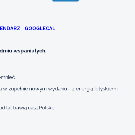
LENDARZ
GOOGLECAL
dmiu wspaniałych.
omnieć.
w zupełnie nowym wydaniu – z energią, błyskiem i
od lat bawią całą Polskę: