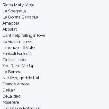
Ridna Maty Moja
La Spagnola
La Donna È Mobile
Amapola
Abbalati
Can’t help falling in love
La vida sin amor
Il mondo – Il Volo
Funiculì Funiculà
Cielito Lindo
You Raise Me Up
La Bamba
Nie liczę godzin i lat
Grande Amore
Delilah
Bella ciao
Miserere
Ukraińskie Potpourri