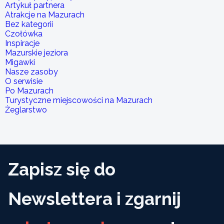
Artykuł partnera
Atrakcje na Mazurach
Bez kategorii
Czołówka
Inspiracje
Mazurskie jeziora
Migawki
Nasze zasoby
O serwisie
Po Mazurach
Turystyczne miejscowości na Mazurach
Żeglarstwo
Zapisz się do
Newslettera i zgarnij