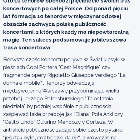
Oto 10 tenorów obchodzi pięciolecie swoich tras
koncertowych po całej Polsce. Od ponad pięciu
lat formacja 10 tenorów w międzynarodowej
obsadzie zachwyca polską publiczność
koncertami, z których każdy ma niepowtarzalną
magię. Ten sukces podsumowuje jubileuszowa
trasa koncertowa.
Pierwsza część koncertu porywa w Świat klasyki w
pieśniach Cool Portera "Cest Magnifique" czy
fragmencie opery Rigoletto Giuseppe Verdiego "La
donna e mobile" . Tenorzy odwiedzają
międzywojenną Warszawę przypominając wielki
przebój Jerzego Petersburskiego "Ta ostatnia
niedziela" by później wspólnie z publicznością
zaśpiewać takie przeboje jak "Diana" Pola Anki czy
"Celito Lindo" Quiurino Mendozy y Corteza. W
antrakcie publiczność zadaje sobie często pytanie
"jeśli tak było, cóż będzie dalej?", a wówczas na