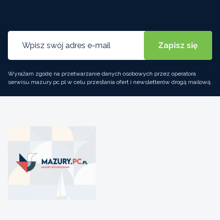
Wyrażam zgodę na przetwarzanie danych osobowych przez operatora
serwisu mazury.pc.pl w celu przesłania ofert i newsletterów drogą mailową.