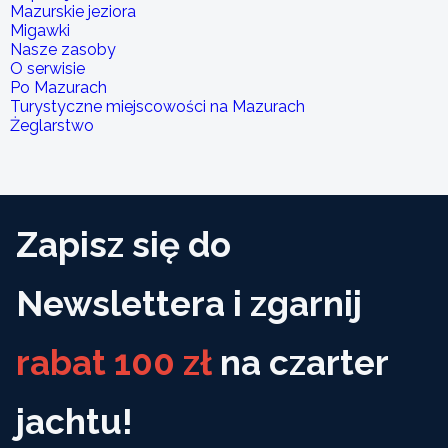
Mazurskie jeziora
Migawki
Nasze zasoby
O serwisie
Po Mazurach
Turystyczne miejscowości na Mazurach
Żeglarstwo
Zapisz się do
Newslettera i zgarnij
rabat 100 zł
na czarter
jachtu!