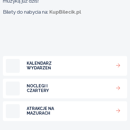
muzyką już dziś!
Bilety do nabycia na:
KupBilecik.pl
KALENDARZ
WYDARZEŃ
NOCLEGI I
CZARTERY
ATRAKCJE NA
MAZURACH