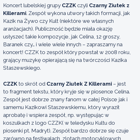
Koncert lubelskiej grupy
CZZK
czyli
Czarny Ziutek z
Killerami
. Zespół wykona utwory takich formacji, jak
Kazik na Żywo czy Kult (niektóre we własnych
aranżacjach). Publiczność będzie miała okazję
usłyszeć takie kompozycje, jak Celina, 12 groszy,
Baranek czy… i wiele wiele innych – zapraszamy na
koncert! CZZK to zespół który powstał w 2008 roku,
grający muzykę opierającą się na twórczości Kazika
Staszewskiego.
CZZK
to skrót od
Czarny Ziutek Z Killerami
– jest
to fragment tekstu, który kryje się w piosence Celina.
Zespół jest dobrze znany fanom w całej Polsce jak i
samemu Kazikowi Staszewskiemu, który wyraził
aprobatę i wspiera zespół, np. występując w
koszulkach z logo CZZK( w teledysku Kultu do
piosenki pt. Madryt). Zespół bardzo dobrze się czuje
zarówno na festiwalach, zlotach motocyklowych,