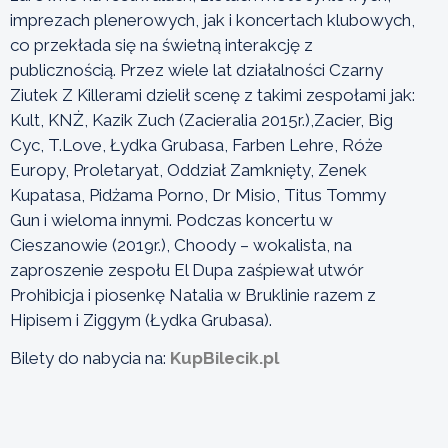
imprezach plenerowych, jak i koncertach klubowych,
co przekłada się na świetną interakcję z
publicznością. Przez wiele lat działalności Czarny
Ziutek Z Killerami dzielił scenę z takimi zespołami jak:
Kult, KNŻ, Kazik Zuch (Zacieralia 2015r.),Zacier, Big
Cyc, T.Love, Łydka Grubasa, Farben Lehre, Róże
Europy, Proletaryat, Oddział Zamknięty, Zenek
Kupatasa, Pidżama Porno, Dr Misio, Titus Tommy
Gun i wieloma innymi. Podczas koncertu w
Cieszanowie (2019r.), Choody – wokalista, na
zaproszenie zespołu El Dupa zaśpiewał utwór
Prohibicja i piosenkę Natalia w Bruklinie razem z
Hipisem i Ziggym (Łydka Grubasa).
Bilety do nabycia na:
KupBilecik.pl