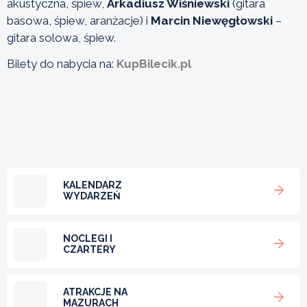
akustyczna, śpiew,
Arkadiusz Wiśniewski
(gitara
basowa, śpiew, aranżacje) i
Marcin Niewęgłowski
–
gitara solowa, śpiew.
Bilety do nabycia na:
KupBilecik.pl
KALENDARZ
WYDARZEŃ
NOCLEGI I
CZARTERY
ATRAKCJE NA
MAZURACH