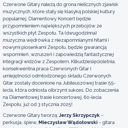
Czerwone Gitary należą do grona nielicznych zjawisk
muzycznych, które stały się klasyką polskiej kultury
popularnej. Diamentowy Koncert będzie
przypomnieniem największych przebojów ze
wszystkich płyt Zespołu. Ta (dwugodzinna)
muzyczna wędrówka z niezapomnianymi hitami i
nowymi piosenkami Zespołu, będzie gwarancją
wspomnień, wzruszeń i zapowiedzią fantastycznej
integracji widzów z Zespołem. Kilkudziesięcioletnia,
konsekwentna praca Czerwonych Gitar i
umiejętności odmłodzonego składu Czerwonych
Gitar zostały docenione na Jubileuszowej trasie 55-
lecia, która odniosła olbrzymi sukces. Do zobaczenia
na Diamentowej trasie koncertowej, 60-lecia
Zespołu, już od 3 stycznia 2025!
Czerwone Gitary tworzą:
Jerzy Skrzypczyk
–
perkusja, śpiew,
Mieczysław Wądołowski
– gitara