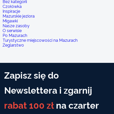
Bez kategorii
Czołówka
Inspiracje
Mazurskie jeziora
Migawki
Nasze zasoby
O serwisie
Po Mazurach
Turystyczne miejscowości na Mazurach
Żeglarstwo
Zapisz się do
Newslettera i zgarnij
rabat 100 zł
na czarter