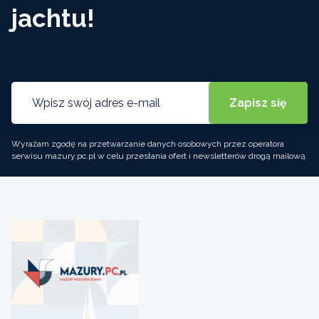
jachtu!
Wyrażam zgodę na przetwarzanie danych osobowych przez operatora
serwisu mazury.pc.pl w celu przesłania ofert i newsletterów drogą mailową.