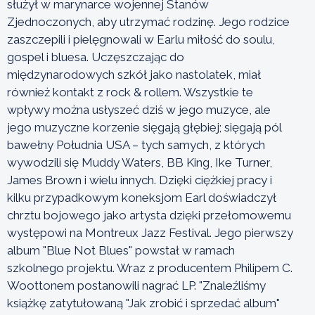
służył w marynarce wojennej Stanów
Zjednoczonych, aby utrzymać rodzinę. Jego rodzice
zaszczepili i pielęgnowali w Earlu miłość do soulu,
gospel i bluesa. Uczęszczając do
międzynarodowych szkół jako nastolatek, miał
również kontakt z rock & rollem. Wszystkie te
wpływy można usłyszeć dziś w jego muzyce, ale
jego muzyczne korzenie sięgają głębiej; sięgają pól
bawełny Południa USA – tych samych, z których
wywodzili się Muddy Waters, BB King, Ike Turner,
James Brown i wielu innych. Dzięki ciężkiej pracy i
kilku przypadkowym koneksjom Earl doświadczył
chrztu bojowego jako artysta dzięki przełomowemu
występowi na Montreux Jazz Festival. Jego pierwszy
album "Blue Not Blues" powstał w ramach
szkolnego projektu. Wraz z producentem Philipem C.
Woottonem postanowili nagrać LP. "Znaleźliśmy
książkę zatytułowaną "Jak zrobić i sprzedać album"