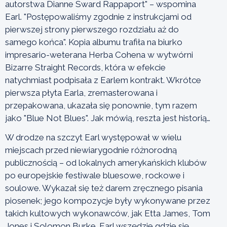
autorstwa Dianne Sward Rappaport" – wspomina
Earl. "Postępowaliśmy zgodnie z instrukcjami od
pierwszej strony pierwszego rozdziału aż do
samego końca". Kopia albumu trafiła na biurko
impresario-weterana Herba Cohena w wytwórni
Bizarre Straight Records, która w efekcie
natychmiast podpisała z Earlem kontrakt. Wkrótce
pierwsza płyta Earla, zremasterowana i
przepakowana, ukazała się ponownie, tym razem
jako "Blue Not Blues". Jak mówią, reszta jest historią…
W drodze na szczyt Earl występował w wielu
miejscach przed niewiarygodnie różnorodną
publicznością – od lokalnych amerykańskich klubów
po europejskie festiwale bluesowe, rockowe i
soulowe. Wykazał się też darem zręcznego pisania
piosenek; jego kompozycje były wykonywane przez
takich kultowych wykonawców, jak Etta James, Tom
Jones i Solomon Burke. Earl wszędzie gdzie się