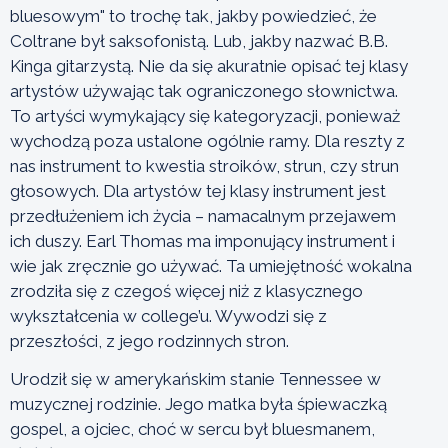
bluesowym" to trochę tak, jakby powiedzieć, że
Coltrane był saksofonistą. Lub, jakby nazwać B.B.
Kinga gitarzystą. Nie da się akuratnie opisać tej klasy
artystów używając tak ograniczonego słownictwa.
To artyści wymykający się kategoryzacji, ponieważ
wychodzą poza ustalone ogólnie ramy. Dla reszty z
nas instrument to kwestia stroików, strun, czy strun
głosowych. Dla artystów tej klasy instrument jest
przedłużeniem ich życia – namacalnym przejawem
ich duszy. Earl Thomas ma imponujący instrument i
wie jak zręcznie go używać. Ta umiejętność wokalna
zrodziła się z czegoś więcej niż z klasycznego
wykształcenia w college’u. Wywodzi się z
przeszłości, z jego rodzinnych stron.
Urodził się w amerykańskim stanie Tennessee w
muzycznej rodzinie. Jego matka była śpiewaczką
gospel, a ojciec, choć w sercu był bluesmanem,