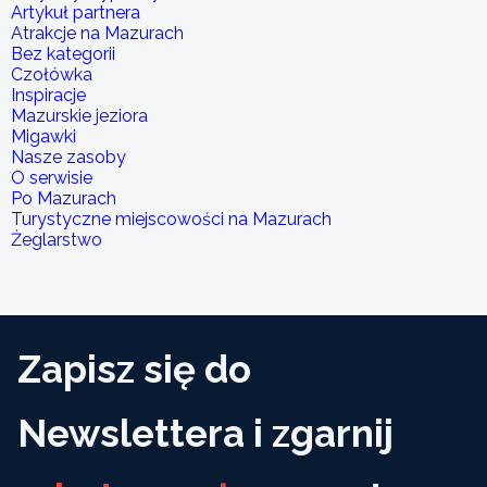
Artykuł partnera
Atrakcje na Mazurach
Bez kategorii
Czołówka
Inspiracje
Mazurskie jeziora
Migawki
Nasze zasoby
O serwisie
Po Mazurach
Turystyczne miejscowości na Mazurach
Żeglarstwo
Zapisz się do
Newslettera i zgarnij