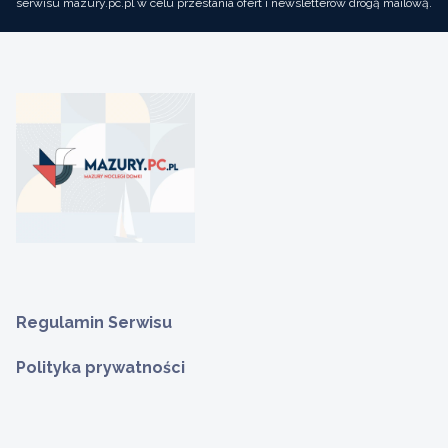
serwisu mazury.pc.pl w celu przesłania ofert i newsletterów drogą mailową.
Regulamin Serwisu
Polityka prywatności