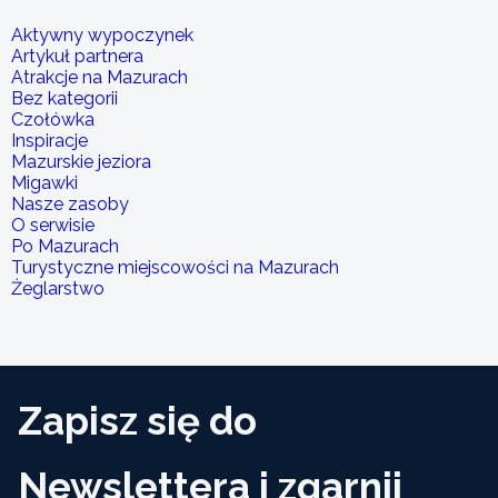
Aktywny wypoczynek
Artykuł partnera
Atrakcje na Mazurach
Bez kategorii
Czołówka
Inspiracje
Mazurskie jeziora
Migawki
Nasze zasoby
O serwisie
Po Mazurach
Turystyczne miejscowości na Mazurach
Żeglarstwo
Zapisz się do
Newslettera i zgarnij