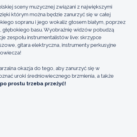
polskiej sceny muzycznej związani z największymi
 dzięki którym można będzie zanurzyć się w całej
okiego sopranu i jego wokaliz głosem białym, poprzez
go, głębokiego basu. Wyobraźnię widzów pobudzą
 zespołu instrumentalistów live: skrzypce
iszowe, gitara elektryczna, instrumenty perkusyjne
niowiecza!
rzalna okazja do tego, aby zanurzyć się w
poznać uroki średniowiecznego brzmienia, a także
 po prostu trzeba przeżyć!