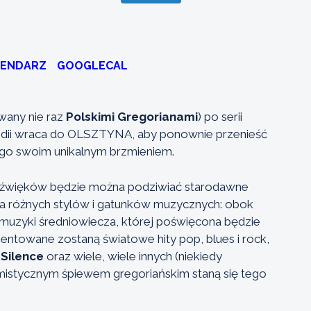
LENDARZ
GOOGLECAL
wany nie raz
Polskimi Gregorianami
) po serii
ndii wraca do OLSZTYNA, aby ponownie przenieść
ego swoim unikalnym brzmieniem.
 dźwięków będzie można podziwiać starodawne
a różnych stylów i gatunków muzycznych: obok
 muzyki średniowiecza, której poświęcona będzie
entowane zostaną światowe hity pop, blues i rock,
Silence
oraz wiele, wiele innych (niekiedy
 mistycznym śpiewem gregoriańskim staną się tego
!