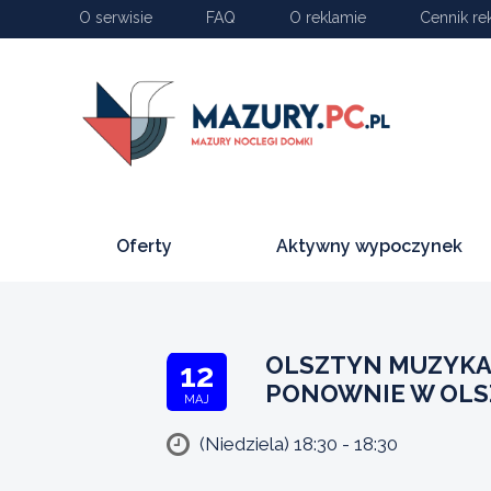
O serwisie
FAQ
O reklamie
Cennik re
Oferty
Aktywny wypoczynek
OLSZTYN MUZYKA
12
PONOWNIE W OLS
MAJ
(Niedziela) 18:30 - 18:30