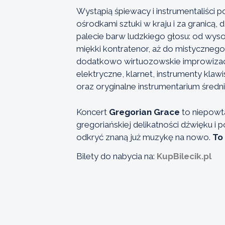
Wystąpią śpiewacy i instrumentaliści 
ośrodkami sztuki w kraju i za granicą,
palecie barw ludzkiego głosu: od wys
miękki kontratenor, aż do mistyczne
dodatkowo wirtuozowskie improwizacje
elektryczne, klarnet, instrumenty klaw
oraz oryginalne instrumentarium śred
Koncert
Gregorian Grace
to niepowta
gregoriańskiej delikatności dźwięku i 
odkryć znaną już muzykę na nowo.
To
Bilety do nabycia na:
KupBilecik.pl