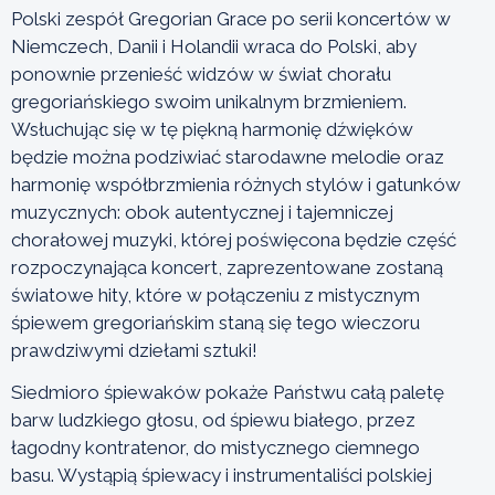
Polski zespół Gregorian Grace po serii koncertów w
Niemczech, Danii i Holandii wraca do Polski, aby
ponownie przenieść widzów w świat chorału
gregoriańskiego swoim unikalnym brzmieniem.
Wsłuchując się w tę piękną harmonię dźwięków
będzie można podziwiać starodawne melodie oraz
harmonię współbrzmienia różnych stylów i gatunków
muzycznych: obok autentycznej i tajemniczej
chorałowej muzyki, której poświęcona będzie część
rozpoczynająca koncert, zaprezentowane zostaną
światowe hity, które w połączeniu z mistycznym
śpiewem gregoriańskim staną się tego wieczoru
prawdziwymi dziełami sztuki!
Siedmioro śpiewaków pokaże Państwu całą paletę
barw ludzkiego głosu, od śpiewu białego, przez
łagodny kontratenor, do mistycznego ciemnego
basu. Wystąpią śpiewacy i instrumentaliści polskiej