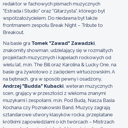
redaktor w fachowych pismach muzycznych
"Estrada i Studio" oraz "Gitarzysta", którego był
współzałożycielem. Do niedawna był także
frontmanem zespołu Break Night – Tribute to
Breakout.
Na basie gra
Tomek "Zawad" Zawadzki
,
znakomity showman, udzielający się w rozmaitych
projektach muzycznych i kapelach rockowych od
wielu lat, m.in. The Bill oraz Karolina & Lucky One, na
basie gra żywiołowo z zacięciem wirtuozowskim. A
na bębnach, gra w sposób pewny i osadzony,
Andrzej "Budda" Kubacki
, weteran muzycznych
scen, grający w przeszłości z wieloma znanymi
muzykami i zespołami, m.in. Pod Budą, Nasza Basia
Kochana czy Poznakowski Band. Muzycy zagrają
sztandarowe utwory klasyków rocka, przeplatane
krótkimi zapowiedziami o ich twórcach – Mistrzach