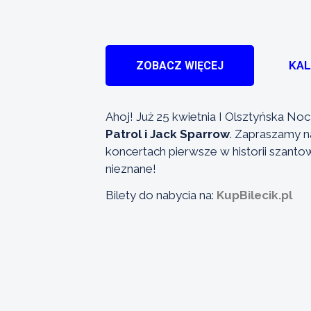
ZOBACZ WIĘCEJ
KA
Ahoj! Już 25 kwietnia I Olsztyńska N
Patrol i Jack Sparrow
. Zapraszamy na
koncertach pierwsze w historii szanto
nieznane!
Bilety do nabycia na:
KupBilecik.pl