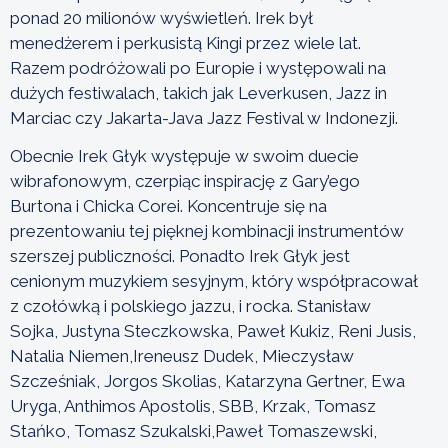
ponad 20 milionów wyświetleń. Irek był
menedżerem i perkusistą Kingi przez wiele lat.
Razem podróżowali po Europie i występowali na
dużych festiwalach, takich jak Leverkusen, Jazz in
Marciac czy Jakarta-Java Jazz Festival w Indonezji.
Obecnie Irek Głyk występuje w swoim duecie
wibrafonowym, czerpiąc inspirację z Gary’ego
Burtona i Chicka Corei. Koncentruje się na
prezentowaniu tej pięknej kombinacji instrumentów
szerszej publiczności. Ponadto Irek Głyk jest
cenionym muzykiem sesyjnym, który współpracował
z czołówką i polskiego jazzu, i rocka. Stanisław
Sojka, Justyna Steczkowska, Paweł Kukiz, Reni Jusis,
Natalia Niemen,Ireneusz Dudek, Mieczysław
Szcześniak, Jorgos Skolias, Katarzyna Gertner, Ewa
Uryga, Anthimos Apostolis, SBB, Krzak, Tomasz
Stańko, Tomasz Szukalski,Paweł Tomaszewski,