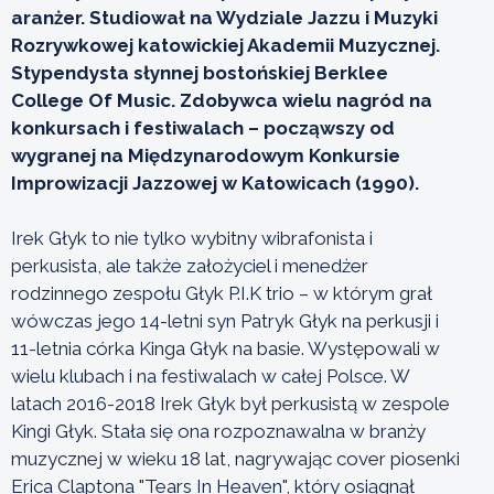
aranżer. Studiował na Wydziale Jazzu i Muzyki
Rozrywkowej katowickiej Akademii Muzycznej.
Stypendysta słynnej bostońskiej Berklee
College Of Music. Zdobywca wielu nagród na
konkursach i festiwalach – począwszy od
wygranej na Międzynarodowym Konkursie
Improwizacji Jazzowej w Katowicach (1990).
Irek Głyk to nie tylko wybitny wibrafonista i
perkusista, ale także założyciel i menedżer
rodzinnego zespołu Głyk P.I.K trio – w którym grał
wówczas jego 14-letni syn Patryk Głyk na perkusji i
11-letnia córka Kinga Głyk na basie. Występowali w
wielu klubach i na festiwalach w całej Polsce. W
latach 2016-2018 Irek Głyk był perkusistą w zespole
Kingi Głyk. Stała się ona rozpoznawalna w branży
muzycznej w wieku 18 lat, nagrywając cover piosenki
Erica Claptona "Tears In Heaven", który osiągnął