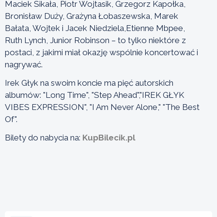
Maciek Sikała, Piotr Wojtasik, Grzegorz Kapołka,
Bronisław Duży, Grażyna Łobaszewska, Marek
Bałata, Wojtek i Jacek Niedziela,Etienne Mbpee,
Ruth Lynch, Junior Robinson – to tylko niektóre z
postaci, z jakimi miał okazję wspólnie koncertować i
nagrywać.
Irek Głyk na swoim koncie ma pięć autorskich
albumów: "Long Time", "Step Ahead","IREK GŁYK
VIBES EXPRESSION", "I Am Never Alone," "The Best
Of".
Bilety do nabycia na:
KupBilecik.pl