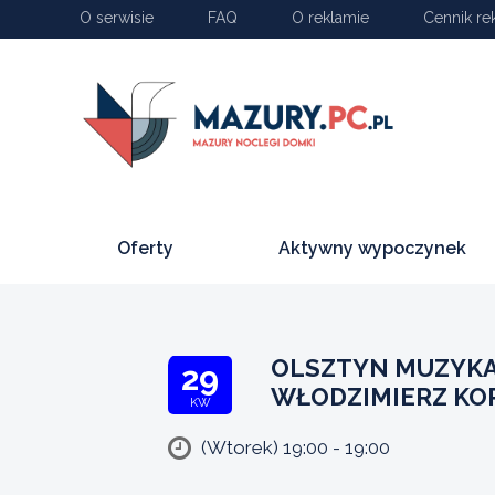
O serwisie
FAQ
O reklamie
Cennik re
Oferty
Aktywny wypoczynek
OLSZTYN MUZYKA 
29
WŁODZIMIERZ KOR
KW
(Wtorek) 19:00 - 19:00