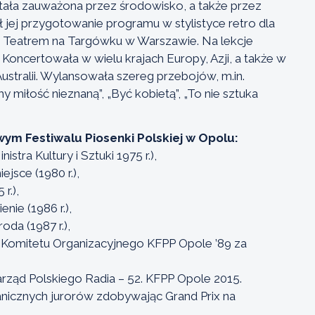
tała zauważona przez środowisko, a także przez
jej przygotowanie programu w stylistyce retro dla
 z Teatrem na Targówku w Warszawie. Na lekcje
 Koncertowała w wielu krajach Europy, Azji, a także w
ustralii. Wylansowała szereg przebojów, m.in.
my miłość nieznaną”, „Być kobietą”, „To nie sztuka
ym Festiwalu Piosenki Polskiej w Opolu:
stra Kultury i Sztuki 1975 r.),
iejsce (1980 r.),
r.),
nie (1986 r.),
da (1987 r.),
Komitetu Organizacyjnego KFPP Opole ’89 za
rząd Polskiego Radia – 52. KFPP Opole 2015.
anicznych jurorów zdobywając Grand Prix na