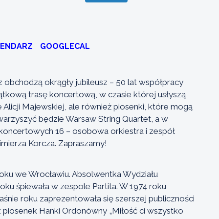
LENDARZ
GOOGLECAL
 obchodzą okrągły jubileusz – 50 lat współpracy
yjątkową trasę koncertową, w czasie której usłyszą
Alicji Majewskiej, ale również piosenki, które mogą
arzyszyć będzie Warsaw String Quartet, a w
h koncertowych 16 – osobowa orkiestra i zespół
mierza Korcza. Zapraszamy!
roku we Wrocławiu. Absolwentka Wydziału
roku śpiewała w zespole Partita. W 1974 roku
śnie roku zaprezentowała się szerszej publiczności
 piosenek Hanki Ordonówny „Miłość ci wszystko