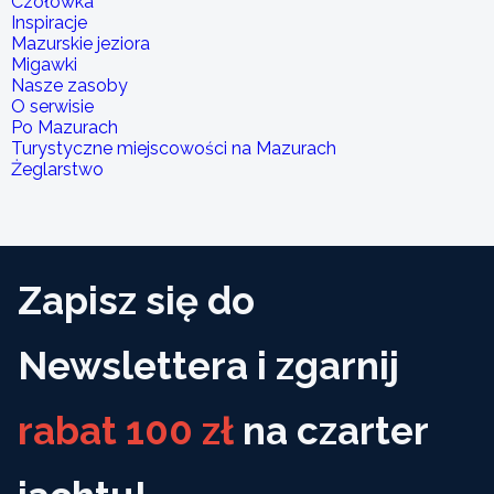
Czołówka
Inspiracje
Mazurskie jeziora
Migawki
Nasze zasoby
O serwisie
Po Mazurach
Turystyczne miejscowości na Mazurach
Żeglarstwo
Zapisz się do
Newslettera i zgarnij
rabat 100 zł
na czarter