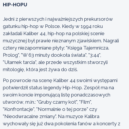
HIP-HOPU
Jedni z pierwszych i najważniejszych prekursorów
gatunku hip-hop w Polsce. Kiedy w 1994 roku
zakładali Kaliber 44, hip-hop na polskiej scenie
muzycznej był prawie nieznanym zjawiskiem. Nagrali
cztery niezapomniane płyty: "Księga Tajemnicza.
Prolog", "W 63 minuty dookoła świata", "3:44",
"Ułamek tarcia", ale przede wszystkim stworzyli
mitologię, która jest żywa do dziś.
Po powrocie na scenę Kaliber 44 swoimi występami
potwierdził status legendy Hip-Hop. Zespół ma na
swoim koncie imponującą listę ponadczasowych
utworów, m.in.: "Gruby czarny kot", "Film",
"Konfrontacje", "Normalnie o tej porze" czy
"Nieodwracalne zmiany". Na muzyce Kalibra
wychowały się już dwa pokolenia fanów a koncerty z