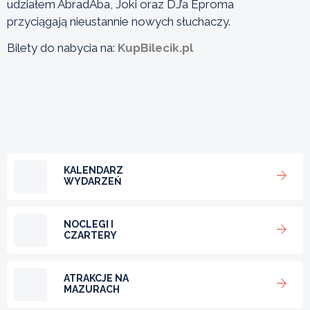
udziałem AbradAba, Joki oraz DJ’a Eproma
przyciągają nieustannie nowych słuchaczy.
Bilety do nabycia na:
KupBilecik.pl
KALENDARZ
WYDARZEŃ
NOCLEGI I
CZARTERY
ATRAKCJE NA
MAZURACH