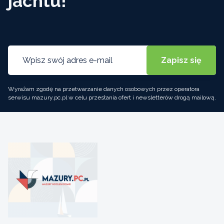
jachtu!
Wyrażam zgodę na przetwarzanie danych osobowych przez operatora
serwisu mazury.pc.pl w celu przesłania ofert i newsletterów drogą mailową.