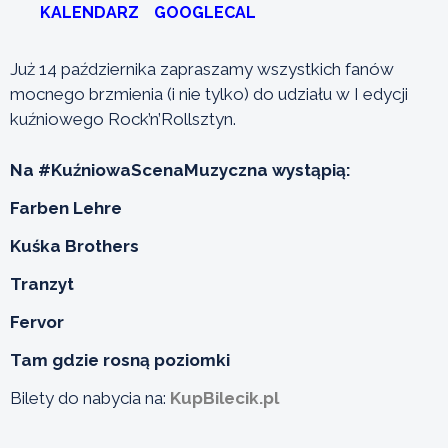
KALENDARZ
GOOGLECAL
Już 14 października zapraszamy wszystkich fanów
mocnego brzmienia (i nie tylko) do udziału w I edycji
kuźniowego Rock’n’Rollsztyn.
Na #KuźniowaScenaMuzyczna wystąpią:
Farben Lehre
Kuśka Brothers
Tranzyt
Fervor
Tam gdzie rosną poziomki
Bilety do nabycia na:
KupBilecik.pl