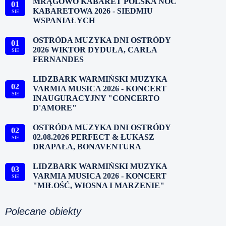
MRĄGOWO KABARET POLSKA NOC
01
KABARETOWA 2026 - SIEDMIU
SIE
WSPANIAŁYCH
OSTRÓDA MUZYKA DNI OSTRÓDY
01
2026 WIKTOR DYDUŁA, CARLA
SIE
FERNANDES
LIDZBARK WARMIŃSKI MUZYKA
02
VARMIA MUSICA 2026 - KONCERT
SIE
INAUGURACYJNY "CONCERTO
D'AMORE"
OSTRÓDA MUZYKA DNI OSTRÓDY
02
02.08.2026 PERFECT & ŁUKASZ
SIE
DRAPAŁA, BONAVENTURA
LIDZBARK WARMIŃSKI MUZYKA
03
VARMIA MUSICA 2026 - KONCERT
SIE
"MIŁOŚĆ, WIOSNA I MARZENIE"
Polecane obiekty