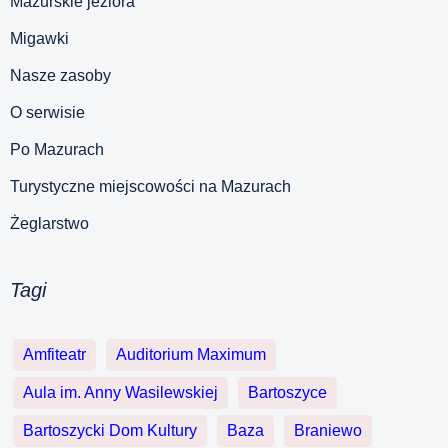
Mazurskie jeziora
Migawki
Nasze zasoby
O serwisie
Po Mazurach
Turystyczne miejscowości na Mazurach
Żeglarstwo
Tagi
Amfiteatr
Auditorium Maximum
Aula im. Anny Wasilewskiej
Bartoszyce
Bartoszycki Dom Kultury
Baza
Braniewo