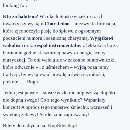
looking for.
Kto za habitem?
W rolach Siostrzyczek oraz ich
towarzyszy wystąpi
Chór Jedno
– niezwykła formacja,
która zjednoczyła pasję do śpiewu z ogromnym
poczuciem humoru i sceniczną charyzmą.
Wyjątkowi
wokaliści
oraz
zespół instrumentalny
z lekkością łączą
harmonie godne klasztornej nawy z energią sceny
muzycznej. To oni wcielą się w zakonne buntowniczki,
które odważnie – i z uśmiechem – wyjdą poza ramy
tradycji, by wyśpiewać prawdę o świecie, miłości,
pięknie… i Bogu.
Jedno jest pewne – siostrzyczki nie odpuszczą, dopóki
nie dopną swego! Co z tego wyniknie? Wspaniały
koncert! A oprócz tego mnóstwo śmiechu, wzruszeń i
świetnej zabawy! Serdecznie zapraszamy!
Bilety do nabycia na:
KupBilecik.pl