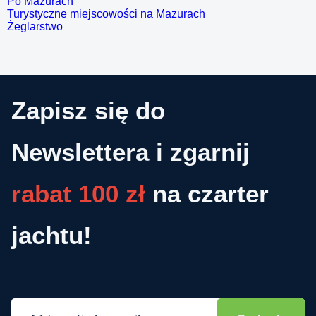
Po Mazurach
Turystyczne miejscowości na Mazurach
Żeglarstwo
Zapisz się do
Newslettera i zgarnij
rabat 100 zł
na czarter
jachtu!