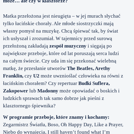
może… ale czy w klasztorze?
Matka przełożona jest nieugięta – w jej murach słychać
tylko łacińskie chorały. Ale młode siostrzyczki mają
własny pomysł na muzykę. Chcą śpiewać tak, by świat
ich usłyszał i zrozumiał. W tajemnicy przed surową
przełożoną zakładają
zespół muzyczny
i sięgają po
największe przeboje, które od lat poruszają serca ludzi
na całym świecie. Czy uda im się przekonać wielebną
matkę, że przesłanie utworów
The Beatles, Arethy
Franklin,
czy
U2
może uwznioślać człowieka na równi z
łacińskim chorałem? Czy repertuar
Budki Suflera,
Zakopower
lub
Madonny
może opowiadać o boskich i
ludzkich sprawach tak samo dobrze jak pieśni z
klasztornego śpiewnika?
W programie przeboje, które znamy i kochamy:
Zegarmistrz Światła, Boso, Oh Happy Day, Like a Prayer,
Niebo do wynajęcia, I still haven’t found what I’m