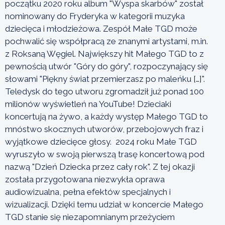
początku 2020 roku album "Wyspa skarbów" został
nominowany do Fryderyka w kategorii muzyka
dziecięca i młodzieżowa. Zespół Małe TGD może
pochwalić się współpracą ze znanymi artystami, m.in.
z Roksaną Węgiel. Największy hit Małego TGD to z
pewnością utwór "Góry do góry", rozpoczynający się
słowami "Piękny świat przemierzasz po maleńku […]".
Teledysk do tego utworu zgromadził już ponad 100
milionów wyświetleń na YouTube! Dzieciaki
koncertują na żywo, a każdy występ Małego TGD to
mnóstwo skocznych utworów, przebojowych fraz i
wyjątkowe dziecięce głosy. 2024 roku Małe TGD
wyruszyło w swoją pierwszą trasę koncertową pod
nazwą "Dzień Dziecka przez cały rok". Z tej okazji
została przygotowana niezwykła oprawa
audiowizualna, pełna efektów specjalnych i
wizualizacji. Dzięki temu udział w koncercie Małego
TGD stanie się niezapomnianym przeżyciem