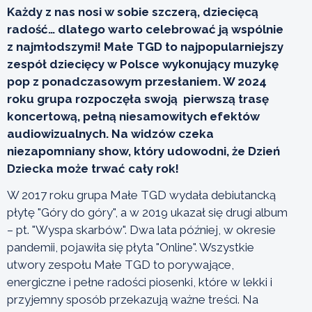
Każdy z nas nosi w sobie szczerą, dziecięcą
radość… dlatego warto celebrować ją wspólnie
z najmłodszymi! Małe TGD to najpopularniejszy
zespół dziecięcy w Polsce wykonujący muzykę
pop z ponadczasowym przesłaniem. W 2024
roku grupa rozpoczęła swoją pierwszą trasę
koncertową, pełną niesamowitych efektów
audiowizualnych. Na widzów czeka
niezapomniany show, który udowodni, że Dzień
Dziecka może trwać cały rok!
W 2017 roku grupa Małe TGD wydała debiutancką
płytę "Góry do góry", a w 2019 ukazał się drugi album
– pt. "Wyspa skarbów". Dwa lata później, w okresie
pandemii, pojawiła się płyta "Online". Wszystkie
utwory zespołu Małe TGD to porywające,
energiczne i pełne radości piosenki, które w lekki i
przyjemny sposób przekazują ważne treści. Na