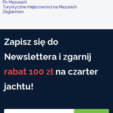
Po Mazurach
Turystyczne miejscowości na Mazurach
Żeglarstwo
Zapisz się do
Newslettera i zgarnij
rabat 100 zł
na czarter
jachtu!