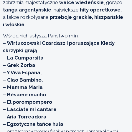
zabrzmią majestatyczne
walce wiedeńskie
, gorące
tanga argentyńskie
, największe
hity operetkowe
,
a także rozkołysane
przeboje greckie, hiszpańskie
i włoskie
.
Wśród nich usłyszą Państwo m.in.:
– Wirtuozowski Czardasz i poruszające Kiedy
skrzypki grają
– La Cumparsita
– Grek Zorba
– Y Viva España,
– Ciao Bambino,
– Mamma Maria
– Bésame mucho
– El porompompero
– Lasciate mi cantare
– Aria Torreadora
– Egzotyczne tańce hula
– oraz karnawałowy finał w rytmach karnawałowej