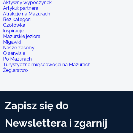
Aktywny wypoczynek
Artykuł partnera
Atrakcje na Mazurach
Bez kategorii
Czołówka
Inspiracje
Mazurskie jeziora
Migawki
Nasze zasoby
O serwisie
Po Mazurach
Turystyczne miejscowości na Mazurach
Żeglarstwo
Zapisz się do
Newslettera i zgarnij