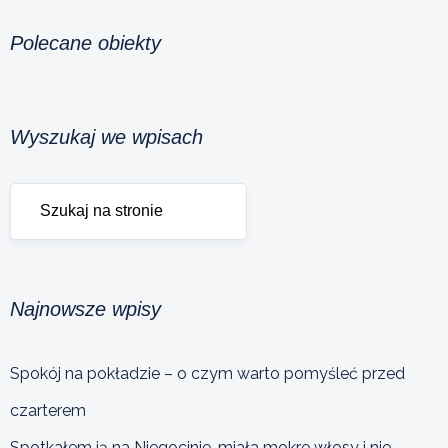
Polecane obiekty
Wyszukaj we wpisach
Najnowsze wpisy
Spokój na pokładzie – o czym warto pomyśleć przed
czarterem
Spotkałem ją na Niegocinie, miała mokre włosy i nie